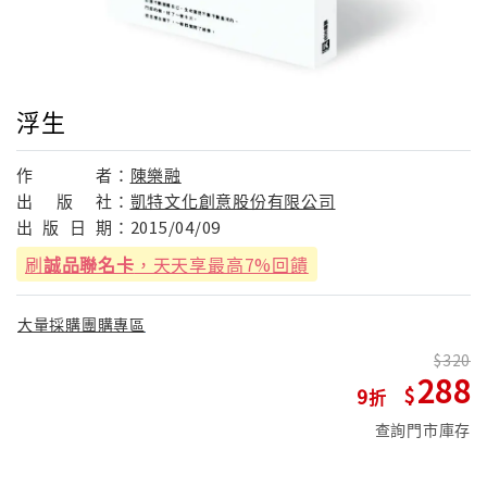
浮生
作
者：
陳樂融
出
版
社：
凱特文化創意股份有限公司
出
版
日
期：
2015/04/09
刷
誠品聯名卡
，天天享最高7%回饋
大量採購團購專區
320
288
9
查詢門市庫存