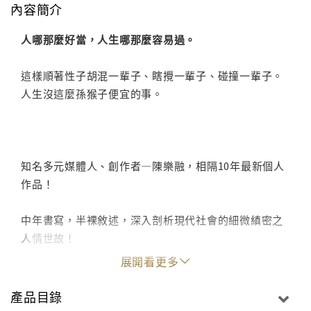
內容簡介
人哪那麼好當，人生哪那麼容易過。
這樣順著性子胡混一輩子、瞎攪一輩子、碰撞一輩子。
人生沒這麼孫猴子便宜的事。
知名多元媒體人、創作者—陳樂融，相隔10年最新個人
作品！
中年書寫，半裸敘述，深入剖析現代社會的細微縝密之
人情世故！
展開看更多
產品目錄