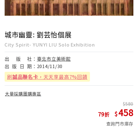
城市幽靈: 劉芸怡個展
City Spirit- YUNYI LIU Solo Exhibition
出
版
社：
臺北市立美術館
出
版
日
期：
2014/11/30
刷
誠品聯名卡
，天天享最高7%回饋
大量採購團購專區
580
458
79
查詢門市庫存