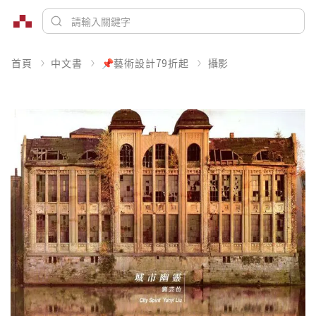
首頁
中文書
📌藝術設計79折起
攝影