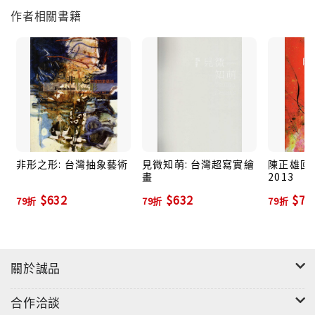
作者相關書籍
非形之形: 台灣抽象藝術
見微知萌: 台灣超寫實繪
陳正雄回顧
畫
2013
$632
$632
$79
79折
79折
79折
關於誠品
合作洽談