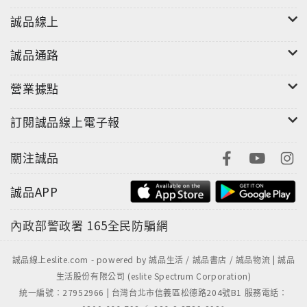
誠品線上
誠品通路
營業據點
訂閱誠品線上電子報
關注誠品
誠品APP
內政部警政署
165全民防騙網
誠品線上eslite.com - powered by 誠品生活 / 誠品書店 / 誠品物流 | 誠品
生活股份有限公司 (eslite Spectrum Corporation)
統一編號：27952966 | 台灣台北市信義區松德路204號B1 服務電話：