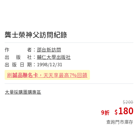
龔士榮神父訪問紀錄
作
者：
邵台新訪問
出
版
社：
輔仁大學出版社
出
版
日
期：
1998/12/31
刷
誠品聯名卡
，天天享最高7%回饋
大量採購團購專區
200
180
9
查詢門市庫存