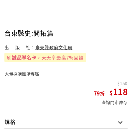
台東縣史:開拓篇
出
版
社：
臺東縣政府文化局
刷
誠品聯名卡
，天天享最高7%回饋
大量採購團購專區
150
118
79
查詢門市庫存
規格