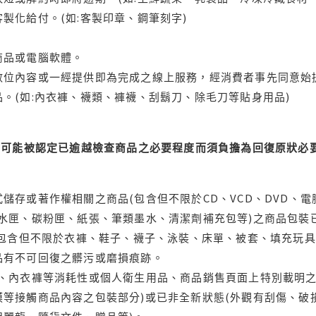
製化給付。(如:客製印章、鋼筆刻字)
商品或電腦軟體。
位內容或一經提供即為完成之線上服務，經消費者事先同意始提
。(如:內衣褲、襪類、褲襪、刮鬍刀、除毛刀等貼身用品)
可能被認定已逾越檢查商品之必要程度而須負擔為回復原狀必要
儲存或著作權相關之商品(包含但不限於CD、VCD、DVD、電
水匣、碳粉匣、紙張、筆類墨水、清潔劑補充包等)之商品包裝已
(包含但不限於衣褲、鞋子、襪子、泳裝、床單、被套、填充玩具
品有不可回復之髒污或磨損痕跡。
品、內衣褲等消耗性或個人衛生用品、商品銷售頁面上特別載明之
等接觸商品內容之包裝部分)或已非全新狀態(外觀有刮傷、破