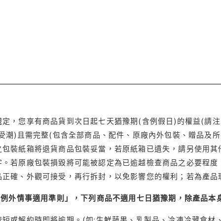
定，您享有商品貨到次日起七天猶豫期(含例假日)的權益(請
受潮)且需完整(包含全部商品、配件、原廠內外包裝、贈品及所
之包裝紙箱將退貨商品包裝妥當，若原紙箱已遺失，請另使用其
字。若原廠包裝損毀將可能被認定為已逾越檢查商品之必要程度，
品正確、外觀可接受，再行拆封，以免影響您的權利；若為產品
理例外情事適用準則」，下列商品不適用七日猶豫期，除產品本
短或解約時即將逾期。(如:生鮮蔬果、乳製品、冷凍冷藏食材、