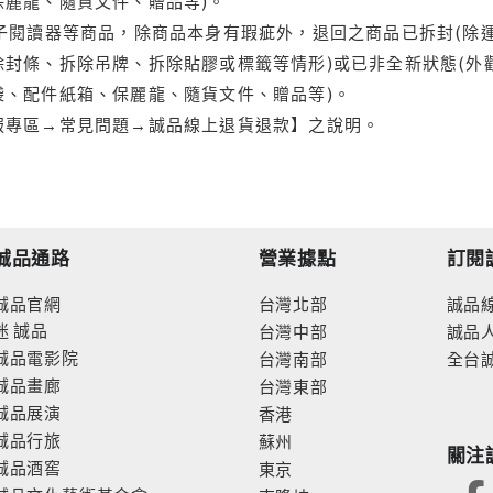
保麗龍、隨貨文件、贈品等)。
電子閱讀器等商品，除商品本身有瑕疵外，退回之商品已拆封(除
封條、拆除吊牌、拆除貼膠或標籤等情形)或已非全新狀態(外
袋、配件紙箱、保麗龍、隨貨文件、贈品等)。
服專區→常見問題→誠品線上退貨退款】之說明。
誠品通路
營業據點
訂閱
誠品官網
台灣北部
誠品
迷
誠品
台灣中部
誠品
誠品電影院
台灣南部
全台
誠品畫廊
台灣東部
誠品展演
香港
誠品行旅
蘇州
關注
誠品酒窖
東京