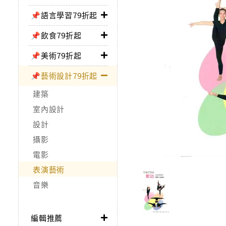
📌語言學習79折起
📌飲食79折起
📌美術79折起
📌藝術設計79折起
建築
室內設計
設計
攝影
電影
表演藝術
音樂
編輯推薦