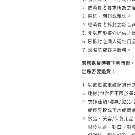
依消費者要求所為之客
報紙、期刊或雜誌。
經消費者拆封之影音
非以有形媒介提供之數
已拆封之個人衛生用品
國際航空客運服務。
若您退貨時有下列情形，
定是否要退貨：
以數位或電磁紀錄形式
耗材(包含但不限於墨
衣飾鞋類/寢具/織品
或經剪標或下水或商
食品、美容/保養用
限於瓶蓋、封口、封膜