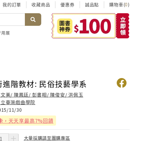
我的訂單
收藏商品
優惠券
誠品點
購物車(
)
0
考用展
術進階教材: 民俗技藝學系
文美/ 陳鳳廷/ 彭書相/ 陳俊安/ 洪佩玉
國立臺灣戲曲學院
015/11/30
卡
，天天享最高7%回饋
大量採購請至團購專區