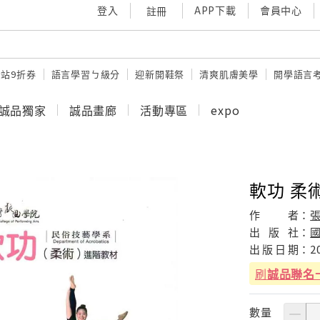
登入
APP下載
會員中心
註冊
站9折券
語言學習ㄅ級分
迎新開鞋祭
清爽肌膚美學
開學語言
誠品獨家
誠品畫廊
活動專區
expo
軟功 柔
作
者：
張
出
版
社：
出
版
日
期：
2
刷
誠品聯名
數量