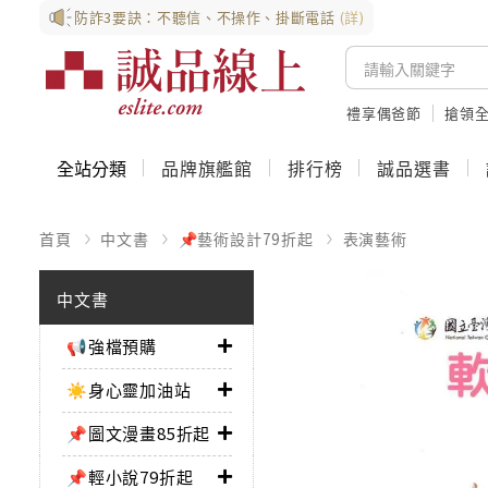
防詐3要訣：不聽信、不操作、掛斷電話
(詳)
禮享偶爸節
搶領全
全站分類
品牌旗艦館
排行榜
誠品選書
首頁
中文書
📌藝術設計79折起
表演藝術
中文書
📢強檔預購
☀️身心靈加油站
📌圖文漫畫85折起
📌輕小說79折起