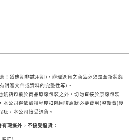
注意！猶豫期非試用期)，辦理退貨之商品必須是全新狀態
有附隨文件或資料的完整性等)。
他紙箱包覆於商品原廠包裝之外，切勿直接於原廠包裝
本公司得依毀損程度扣除回復原狀必要費用(整新費)後
瑕疵，本公司接受退貨。
身有瑕疵外，不接受退貨：
蛋糕)