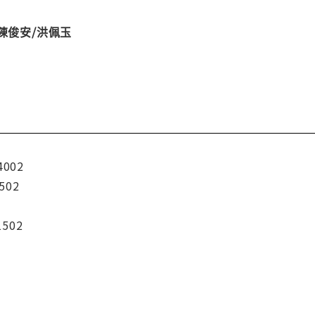
陳俊安/洪佩玉
4002
502
1502