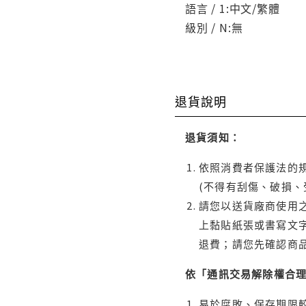
語言 / 1:中文/繁體
級別 / N:無
退貨說明
退貨須知：
依照消費者保護法的規
(不得有刮傷、破損、
請您以送貨廠商使用
上黏貼紙張或書寫文
退費；請您先確認商
依「通訊交易解除權合
易於腐敗、保存期限較