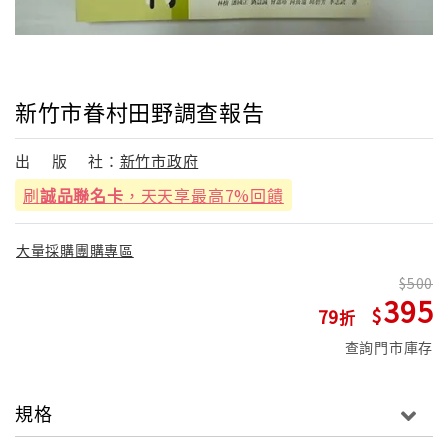
新竹市眷村田野調查報告
出
版
社：
新竹市政府
刷
誠品聯名卡
，天天享最高7%回饋
大量採購團購專區
500
395
79
查詢門市庫存
規格