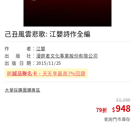
己丑風雲悲歌: 江嬰詩作全編
作
者：
江嬰
出
版
社：
漫遊者文化事業股份有限公司
出
版
日
期：
2015/11/25
刷
誠品聯名卡
，天天享最高7%回饋
大量採購團購專區
1,200
948
79
查詢門市庫存