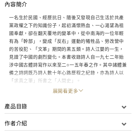
內容簡介
一名生於民國、經歷抗日、隨後又發現自己生活於共產
黨政權之下的知識份子，起初滿懷熱血、一心渴望為祖
國奉獻，卻在翻天覆地的變革中，從中南海的一位年輕
有為「幹部」，變成「反右」運動的犧牲品、勞改營中
的苦役犯、「文革」期間的黑五類。詩人江嬰的一生，
見證了中國的劇烈變化。本書收錄詩人自一九七二年始
涉中國古體詩寫作以來至二○一五年春之作。其中諸體兼
備之詩詞既乃詩人數十年心路歷程之紀錄，亦為詩人以
「求真之筆」所書之「人間史」。
展開看更多
產品目錄
作者介紹