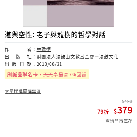
道與空性: 老子與龍樹的哲學對話
作
者：
林建德
出
版
社：
財團法人法鼓山文教基金會－法鼓文化
出
版
日
期：
2013/08/31
刷
誠品聯名卡
，天天享最高7%回饋
大量採購團購專區
480
379
79
查詢門市庫存