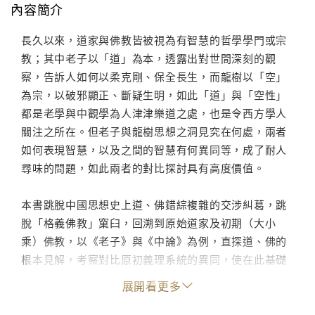
內容簡介
長久以來，道家與佛教皆被視為有智慧的哲學學門或宗
教；其中老子以「道」為本，透露出對世間深刻的觀
察，告訴人如何以柔克剛、保全長生，而龍樹以「空」
為宗，以破邪顯正、斷疑生明，如此「道」與「空性」
都是老學與中觀學為人津津樂道之處，也是令西方學人
關注之所在。但老子與龍樹思想之洞見究在何處，兩者
如何表現智慧，以及之間的智慧有何異同等，成了耐人
尋味的問題，如此兩者的對比探討具有高度價值。
本書跳脫中國思想史上道、佛錯綜複雜的交涉糾葛，跳
脫「格義佛教」窠臼，回溯到原始道家及初期（大小
乘）佛教，以《老子》與《中論》為例，直探道、佛的
根本見解，考察對比原初義理系統的異同，使在此基礎
上助於思考佛、道交涉的課題，乃至思考佛學中國化、
展開看更多
老莊化過程中可能的轉捩點。就此而言，本書可視為探
討道、佛關係的基礎性研究，乃探究道、佛思想暨中國