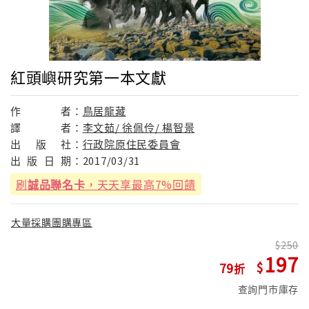
紅頭嶼研究第一本文獻
作
者：
鳥居龍藏
譯
者：
李文茹/ 徐佩伶/ 楊智景
出
版
社：
行政院原住民委員會
出
版
日
期：
2017/03/31
刷
誠品聯名卡
，天天享最高7%回饋
大量採購團購專區
250
197
79
查詢門市庫存