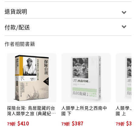
退貨說明
付款/配送
作者相關書籍
探險台灣: 鳥居龍藏的台
人類學上所見之西南中
人類學上
灣人類學之旅 (典藏紀念
國 下
國 上
版)
$410
$387
$35
79折
79折
79折