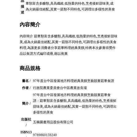
品
蕈類富含多醣類,具高纖維,低熱量的特色,烹煮後鮮甜味美,成
描
為火鍋最佳絕配,其實一菇類不同特色,可調理出多樣性的美食
述
內容簡介
內容簡介 菇蕈類富含多醣類,具高纖維,低熱量的特色,烹煮後鮮甜味
美,成為火鍋最佳絕配,其實一菇類不同特色,可調理出多樣性的美食
料理,為讓更多消費者分享菇蕈料理經典美饌,特將本次參賽得獎作
品以食譜方式編印成冊,藉以推廣
商品規格
書名 /
97年度台中區發展地方料理經典美饌烹藝競賽菇蕈食譜
作者 /
行政院農業委員會台中區農業改良場
97年度台中區發展地方料理經典美饌烹藝競賽菇蕈食
譜：菇蕈類富含多醣類,具高纖維,低熱量的特色,烹煮後鮮
簡介 /
甜味美,成為火鍋最佳絕配,其實一菇類不同特色,可調理出
多樣性的美食
出版社
五楠圖書用品股份有限公司
/
ISBN13
9789860159240