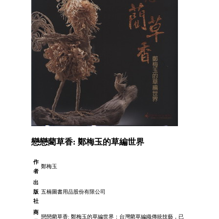
戀戀藺草香: 鄭梅玉的草編世界
作
鄭梅玉
者
出
版
五楠圖書用品股份有限公司
社
商
戀戀藺草香: 鄭梅玉的草編世界：台灣藺草編織傳統技藝，已