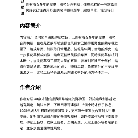
品
經有兩百多年的歷史，清領台灣初期，住在苑裡的平埔族原住
描
民婦女已懂得用野生的藺草曬乾壓平，編成草蓆、籠頭等日
述
內容簡介
內容簡介 台灣藺草編織傳統技藝，已經有兩百多年的歷史，清領
台灣初期，住在苑裡的平埔族原住民婦女已懂得用野生的藺草曬乾
壓平，編成草蓆、籠頭等日常用品。清乾隆年間，當地的婦女，進
一步將藺草析成細條，編出更精緻美觀的草蓆，同時將藺草移植到
水田中，從此藺草有了穩定大量的來源。發展到民國三十年代，編
織帽蓆是通霄、苑裡地區的婦女，賺取工資，負擔家計的主要經濟
來源之一，此項工藝特色成為台灣聞名中外的地方特產之一。
作者介紹
作者介紹 40歲才開始認識藺草編織的鄭梅玉，對於編織創作越做
越有興趣，無法自拔，下班回家可連做5、6個小時才停手休息。
1998年與大甲柯莊屘阿嬤認識後，更不遠千里遠從台東到大甲來
學藝。她對藺草編織創作的熱情與積極，曾以傑出作品獲得南瀛美
展、傳統工藝獎、國家工藝獎、全國美展、大墩工藝師等獎項的肯
定，並多次獲邀國際性展出。