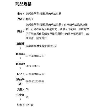
商品規格
書名 /
戀戀藺草香: 鄭梅玉的草編世界
作者 /
鄭梅玉
戀戀藺草香: 鄭梅玉的草編世界：台灣藺草編織傳統技
藝，已經有兩百多年的歷史，清領台灣初期，住在苑裡
簡介 /
的平埔族原住民婦女已懂得用野生的藺草曬乾壓平，編
成草蓆、籠頭等日
出版社
五楠圖書用品股份有限公司
/
ISBN13
9789860180213
/
ISBN10
9860180210
/
EAN /
9789860180213
誠品26
2680422339001
碼 /
頁數 /
59
注音版
否
/
裝訂 /
P:平裝