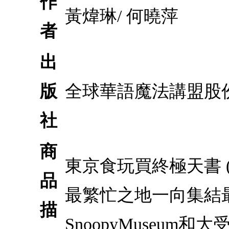
作
黃煒琳/ 何曉萍
者
出
版
全球華語魔法講盟股
社
商
東京食玩買終極天書 (
品
最繁忙之地一向集結
描
SnoopyMuseum和