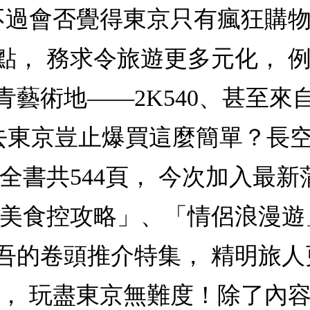
！不過會否覺得東京只有瘋狂購
點， 務求令旅遊更多元化， 
藝術地——2K540、甚至來自
， 所以說去東京豈止爆買這麼簡單
， 全書共544頁， 今次加入最
「美食控攻略」、「情侶浪漫遊
吾的卷頭推介特集， 精明旅
， 玩盡東京無難度！除了內容