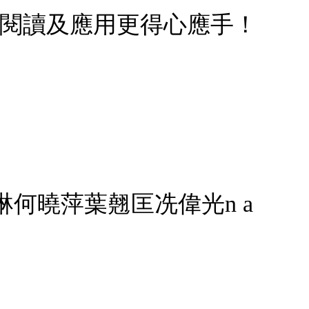
者閱讀及應用更得心應手！
琳何曉萍葉翹匡冼偉光n a