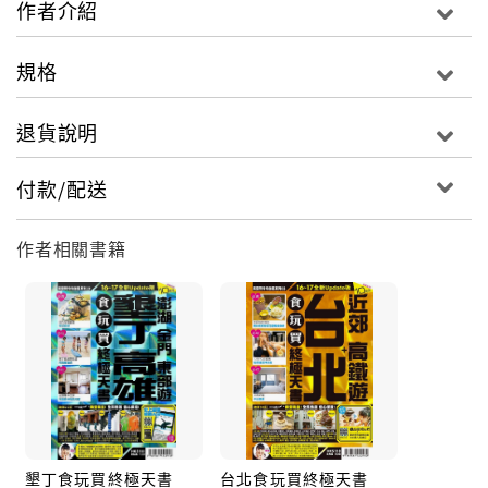
作者介紹
澳門分區【新口岸．議事亭前地．大三巴．三盞燈．荷
規格
蘭園．下環/媽閣．北區．氹仔．官也街．路環】【珠
海】【中山】推介特集【銀河二期精彩逐格睇．10大注
退貨說明
目新點．7大溫馨親子熱點．個性化遊澳DIY體驗．嚴選
特色人氣食店．4大玩樂綜合城．10大人氣酒店．9大必
付款/配送
買手信】
作者相關書籍
墾丁食玩買終極天書
台北食玩買終極天書