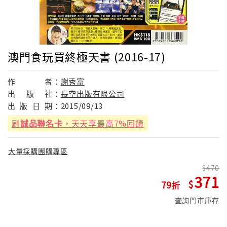
澳門食玩買終極天書 (2016-17)
作
者：
謝秀富
出
版
社：
長空出版有限公司
出
版
日
期：
2015/09/13
刷
誠品聯名卡
，天天享最高7%回饋
大量採購團購專區
470
371
79
查詢門市庫存