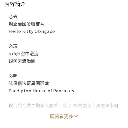
內容簡介
必去
朝聖葡國哈囉吉蒂
Hello Kitty Obrigado
必玩
575米空中激流
銀河天浪淘園
必吃
試盡俄法荷異國班戟
Paddigton House of Pancakes
銀河綜合城二期盛大開幕，除了JW萬豪酒店和麗思卡爾
頓酒店這兩大國際品牌進駐，還有斥巨資打造成新潮夜
展開看更多
市般的百老匯大街。此外，這次亦捐窿捐罅找來師傅級
的達人，教你做銀器、皮具及麗乾花，DIY沒難度。