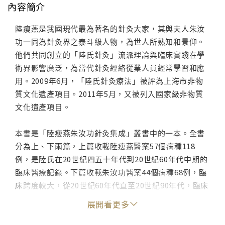
內容簡介
陸瘦燕是我國現代最為著名的針灸大家，其與夫人朱汝
功一同為針灸界之泰斗級人物，為世人所熟知和景仰。
他們共同創立的「陸氏針灸」流派理論與臨床實踐在學
術界影響廣泛，為當代針灸經絡從業人員經常學習和應
用。2009年6月，「陸氏針灸療法」被評為上海市非物
質文化遺產項目。2011年5月，又被列入國家級非物質
文化遺產項目。
本書是「陸瘦燕朱汝功針灸集成」叢書中的一本。全書
分為上、下兩篇，上篇收載陸瘦燕醫案57個病種118
例，是陸氏在20世紀四五十年代到20世紀60年代中期的
臨床醫療記錄。下篇收載朱汝功醫案44個病種68例，臨
床跨度較大，從20世紀60年代直至20世紀90年代，臨床
地點有在中國，也有在美國的，因年代較晚，故多用現
展開看更多
代醫學病名，更便於讀者理解與學習。