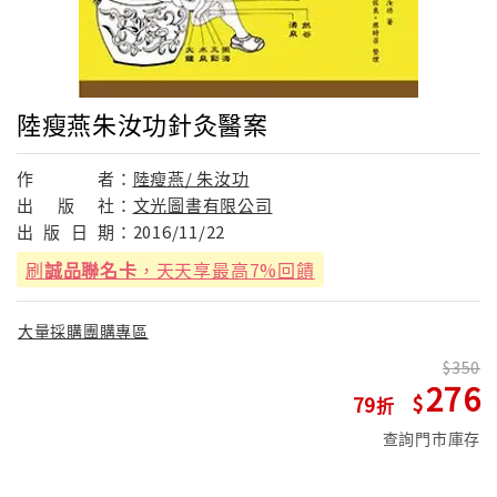
陸瘦燕朱汝功針灸醫案
作
者：
陸瘦燕/ 朱汝功
出
版
社：
文光圖書有限公司
出
版
日
期：
2016/11/22
刷
誠品聯名卡
，天天享最高7%回饋
大量採購團購專區
350
276
79
查詢門市庫存