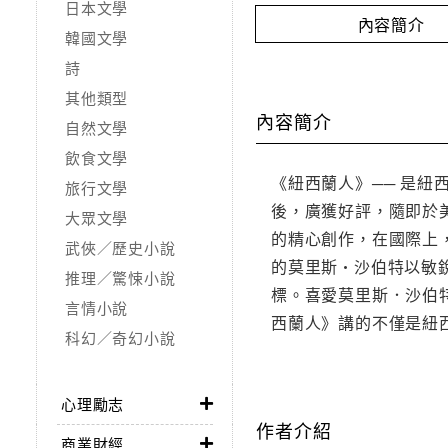
日本文學
內容簡介
韓國文學
詩
其他類型
內容簡介
自然文學
飲食文學
《紐西蘭人》── 是紐西
旅行文學
後，廣獲好評，隨即於
大眾文學
的精心創作，在國際上
武俠／歷史小說
的莫里斯•沙伯特以敏
推理／驚悚小說
標。喜愛莫里斯．沙伯
言情小說
西蘭人》講的不僅是紐
科幻／奇幻小說
心理勵志
作者介紹
商業財經