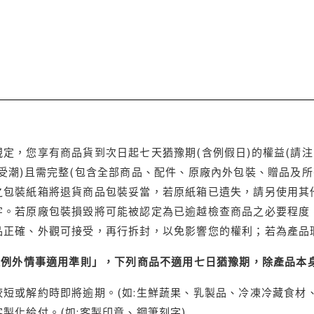
定，您享有商品貨到次日起七天猶豫期(含例假日)的權益(請
受潮)且需完整(包含全部商品、配件、原廠內外包裝、贈品及所
之包裝紙箱將退貨商品包裝妥當，若原紙箱已遺失，請另使用其
字。若原廠包裝損毀將可能被認定為已逾越檢查商品之必要程度，
品正確、外觀可接受，再行拆封，以免影響您的權利；若為產品
理例外情事適用準則」，下列商品不適用七日猶豫期，除產品本
短或解約時即將逾期。(如:生鮮蔬果、乳製品、冷凍冷藏食材、
製化給付。(如:客製印章、鋼筆刻字)