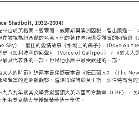
Shadbolt, 1932-2004）
先來自於英格蘭、愛爾蘭、威爾斯與澳洲囚犯，曾出版過十二
在被視為紐西蘭的名著。他的著作包括備受讚賞的回憶錄《班家的
 of the Sky），最佳的愛情故事《水域上的鴿子》（Dove o
加利波利的回聲》（Voice of Gallipoli）。《猶太人的時
中最具代表性的一部，也是他小說中最受歡迎的一部。
太人的時節》這兩本書伴隨著本書《紐西蘭人》（The New Z
像和豐富的近距離觀察，這還得歸諸於莫里斯．沙伯特高明的
九八九年就其文學貢獻獲頒大英帝國司令勳章（CBE），次年以
九七年由奧克蘭大學授頒榮譽博士學位。