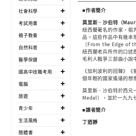
■作者簡介
社會科學
莫里斯．沙伯特（Maurice 
考試用書
紐西蘭著名的作家，祖
親子教養
品。這些作品中有幾本現
（From the Edge
自然科普
紐西蘭老兵所作的口述歷史《
毛利人戰爭三部曲小說
醫學保健
《加利波利的回聲》《猶
國高中技職考用
個年輕的國家遙遠的想
電腦
莫里斯．沙伯特於西元一
旅遊
Medal），並於一九
青少年
■譯者簡介
生活風格
丁迺靜
簡體書