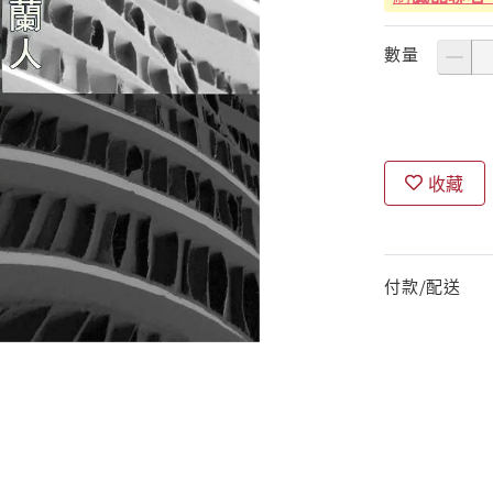
數量
收藏
付款/配送