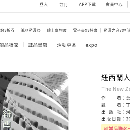
登入
APP下載
會員中心
註冊
站9折券
誠品動漫祭
線上寵物展
電子書99特惠
動漫之音79折
誠品獨家
誠品畫廊
活動專區
expo
紐西蘭
The New Z
作
者：
譯
者：
出
版
社：
出
版
日
期：
2
刷
誠品聯名