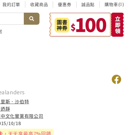
我的訂單
收藏商品
優惠券
誠品點
購物車(
)
0
起
人
ealanders
莫里斯．沙伯特
丁迺靜
河中文化實業有限公司
015/10/18
卡
，天天享最高7%回饋