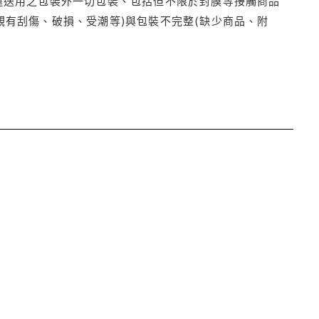
運送用之包裝外一切包裝、包括但不限於封膜等接觸商品
觀有刮傷、破損、受潮等)與包裝不完整(缺少商品、附