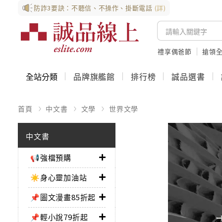
防詐3要訣：不聽信、不操作、掛斷電話
(詳)
禮享偶爸節
搶領全
全站分類
品牌旗艦館
排行榜
誠品選書
首頁
中文書
文學
世界文學
中文書
📢強檔預購
☀️身心靈加油站
📌圖文漫畫85折起
📌輕小說79折起