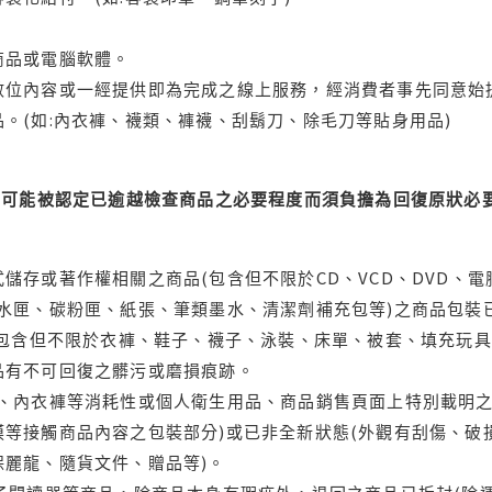
商品或電腦軟體。
位內容或一經提供即為完成之線上服務，經消費者事先同意始提
。(如:內衣褲、襪類、褲襪、刮鬍刀、除毛刀等貼身用品)
可能被認定已逾越檢查商品之必要程度而須負擔為回復原狀必要
儲存或著作權相關之商品(包含但不限於CD、VCD、DVD、電
水匣、碳粉匣、紙張、筆類墨水、清潔劑補充包等)之商品包裝已
(包含但不限於衣褲、鞋子、襪子、泳裝、床單、被套、填充玩具
品有不可回復之髒污或磨損痕跡。
品、內衣褲等消耗性或個人衛生用品、商品銷售頁面上特別載明之
等接觸商品內容之包裝部分)或已非全新狀態(外觀有刮傷、破
保麗龍、隨貨文件、贈品等)。