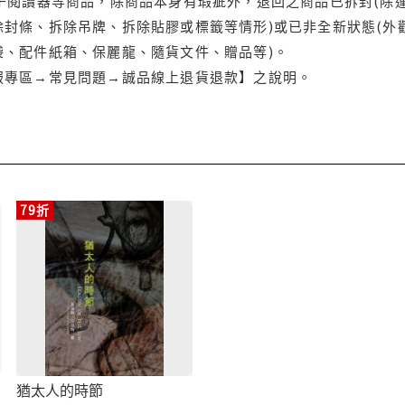
電子閱讀器等商品，除商品本身有瑕疵外，退回之商品已拆封(除
封條、拆除吊牌、拆除貼膠或標籤等情形)或已非全新狀態(外
袋、配件紙箱、保麗龍、隨貨文件、贈品等)。
服專區→常見問題→誠品線上退貨退款】之說明。
79折
猶太人的時節