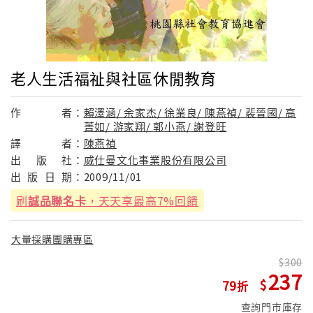
老人生活福祉與社區休閒教育
作
者：
賴澤涵/ 余家杰/ 徐業良/ 陳燕禎/ 裴晉國/ 高
菁如/ 游家翔/ 郭小燕/ 謝登旺
譯
者：
陳燕禎
出
版
社：
威仕曼文化事業股份有限公司
出
版
日
期：
2009/11/01
刷
誠品聯名卡
，天天享最高7%回饋
大量採購團購專區
300
237
79
查詢門市庫存