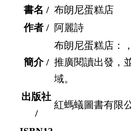
書名 /
布朗尼蛋糕店
作者 /
阿麗詩
布朗尼蛋糕店：
簡介 /
推廣閱讀出發，
域。
出版社
紅螞蟻圖書有限
/