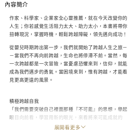
內容簡介
作家、科學家、企業家全心靈推薦，就在今天改變你的
人生；你若感覺生活阻力太大、助力太小，本書將帶你
扭轉現況，掌握時機，輕鬆跨越障礙，領先邁向成功！
從嬰兒時期跨出第一步，我們就開始了跨越人生之旅－
－當我們不再向前跨越，生命也將停滯不前。當然，每
一次跨越都是一次冒險，當憂慮恐懼來到，信仰，就能
成為我們邁步的勇氣。當困境來到，惟有跨越，才能看
見更高更遠的風景。
積極跨越自我
「我們需要突破自己裡面那種『不可能』的思想，舉起
眼目向前看，學習用新的眼光，來看將來可能成就的
事。」
展開看更多
手握致勝之鑰