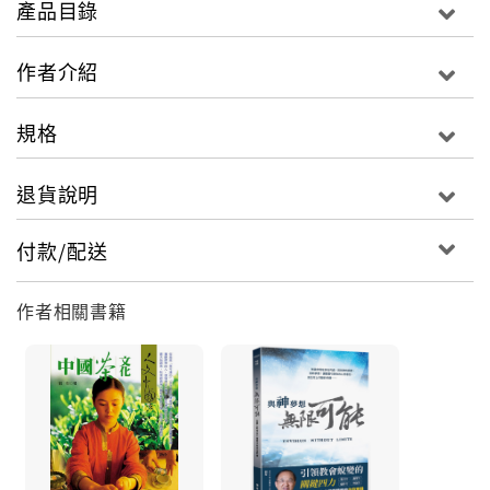
產品目錄
「不要逃避你的問題，要學習去作一個解決問題的人；
你就會發現，在每一個危機的後面，其實也可能充滿了
作者介紹
祝福。」
掌舵人生行船
規格
「如果說人生像一艘船，那麼信仰就是錨，夢想就是
舵，家庭就是船艙。只要能掌握這三件事，那麼你的人
退貨說明
生，必然是快樂且有意義的。」
付款/配送
喜樂家庭人際
「讓我鼓勵你，從今天開始，在你周圍的人身上，選擇
作者相關書籍
栽種仁愛與喜樂，你就會享受到意想不到的成果。」
信仰就是出路
「在人生的關口中，有時你看『前後左右』都沒有出
路；你只能往『上』看，抓住神的應許，憑信心跨越出
去。」