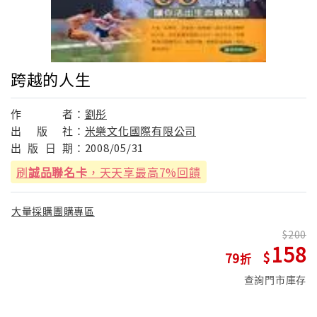
跨越的人生
作
者：
劉彤
出
版
社：
米樂文化國際有限公司
出
版
日
期：
2008/05/31
刷
誠品聯名卡
，天天享最高7%回饋
大量採購團購專區
200
158
79
查詢門市庫存