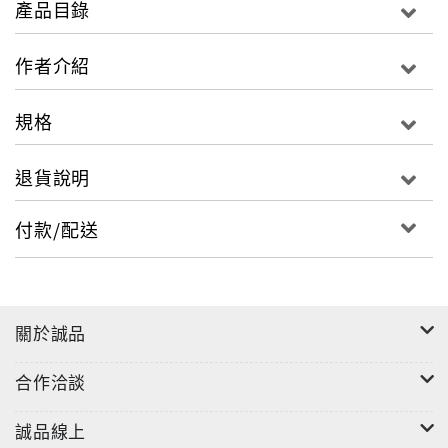
產品目錄
意想起從前摺紙的時光，總令人感到懷念。喵屋於是把
摺紙與多年的手繪經驗作結合，發揮巧思設計成獨一無
作者介紹
二只有本書才有的摺紙方式，並教大家如何結合現在時
下流行的手寫風潮，可以在生活周遭留言給身邊的人，
規格
也可以運用在自己的筆記本或手帳上。 本書教大家如何
用不同的方式、風格、素材來豐富你的手帳，記錄每一
退貨說明
天；也藉由可愛小圖案的點綴，把摺紙帶到另一個層
次，增添生活風采。 在忙碌的生活中，這本書讓我們緩
付款/配送
下腳步，透過畫畫與摺紙，和朋友及家人一起創造生活
裡的小樂趣，在一筆一畫之間，細細品味生活裡的細節
與情感。
關於誠品
合作洽談
誠品線上