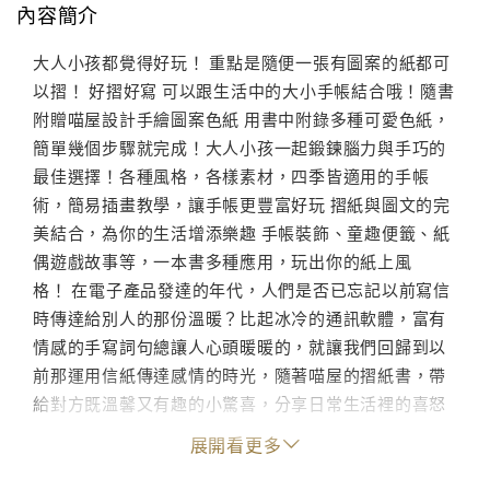
內容簡介
大人小孩都覺得好玩！ 重點是隨便一張有圖案的紙都可
以摺！ 好摺好寫 可以跟生活中的大小手帳結合哦！隨書
附贈喵屋設計手繪圖案色紙 用書中附錄多種可愛色紙，
簡單幾個步驟就完成！大人小孩一起鍛鍊腦力與手巧的
最佳選擇！各種風格，各樣素材，四季皆適用的手帳
術，簡易插畫教學，讓手帳更豐富好玩 摺紙與圖文的完
美結合，為你的生活增添樂趣 手帳裝飾、童趣便籤、紙
偶遊戲故事等，一本書多種應用，玩出你的紙上風
格！ 在電子產品發達的年代，人們是否已忘記以前寫信
時傳達給別人的那份溫暖？比起冰冷的通訊軟體，富有
情感的手寫詞句總讓人心頭暖暖的，就讓我們回歸到以
前那運用信紙傳達感情的時光，隨著喵屋的摺紙書，帶
給對方既溫馨又有趣的小驚喜，分享日常生活裡的喜怒
哀樂! 許多人從小就喜歡玩摺紙，不管是在課堂上摺紙飛
展開看更多
機，或者把偷偷寫好情書摺成可愛的樣子送給心上人，
大家多少多有過摺紙的經驗。隨著科技漸漸發達，不經