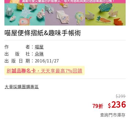
喵屋便條摺紙&趣味手帳術
作
者：
喵屋
出
版
社：
朵琳
出
版
日
期：
2016/11/27
刷
誠品聯名卡
，天天享最高7%回饋
大量採購團購專區
299
236
79
查詢門市庫存