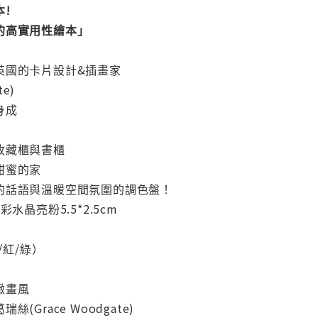
!
的高實用性繪本」
英國的卡片設計&插畫家
te)
身成
收藏櫃與書櫃
甜蜜的家
的話語與溫暖空間氛圍的調色盤！
水晶亮粉5.5*2.5cm
/紅/綠）
緻畫風
Grace Woodgate)