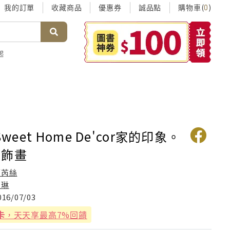
我的訂單
收藏商品
優惠券
誠品點
購物車(
)
0
起
Sweet Home De'cor家的印象。
裝飾畫
葛芮絲
朵琳
016/07/03
卡
，天天享最高7%回饋