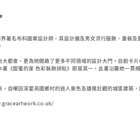
e
即是業界著名布料圖案設計師，其設計遍及男女流行服飾、童裝
。
大都會，更為她開啟了更多不同領域的設計大門。自創卡片Grac
本書《甜蜜的家 色彩裝飾拼貼》即是其一，此書沿襲她一貫
斷，自嘲因深愛英國鄉村的迷人景色及雄偉壯觀的城堡建築，
raceartwork.co.uk/