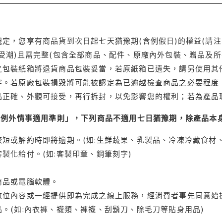
定，您享有商品貨到次日起七天猶豫期(含例假日)的權益(請
受潮)且需完整(包含全部商品、配件、原廠內外包裝、贈品及所
之包裝紙箱將退貨商品包裝妥當，若原紙箱已遺失，請另使用其
字。若原廠包裝損毀將可能被認定為已逾越檢查商品之必要程度，
品正確、外觀可接受，再行拆封，以免影響您的權利；若為產品
理例外情事適用準則」，下列商品不適用七日猶豫期，除產品本
短或解約時即將逾期。(如:生鮮蔬果、乳製品、冷凍冷藏食材、
製化給付。(如:客製印章、鋼筆刻字)
商品或電腦軟體。
位內容或一經提供即為完成之線上服務，經消費者事先同意始提
。(如:內衣褲、襪類、褲襪、刮鬍刀、除毛刀等貼身用品)