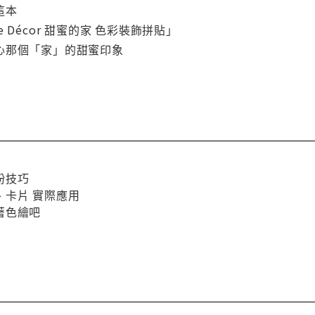
這本
ome Décor 甜蜜的家 色彩裝飾拼貼」
心那個「家」的甜蜜印象
金粉技巧
畫、卡片 實際應用
的著色繪吧