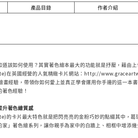
產品目錄
作者介紹
知道該如何使用？其實著色繪本最大的功能就是抒壓，藉由上
ate)在英國經營的人氣精緻卡片網站：http://www.graceartwo
的繪畫經驗，帶領你如何愛上並真正學會運用你手邊的這一本
的著色經驗！
提升著色繪質感
oodgate)的卡片最大特色就是把閃亮亮的金粉巧妙的點綴其
的家」著色繪系列，讓你親手為家中的白牆上、相框中增添幾