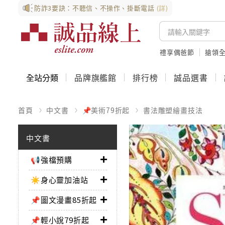
防詐3要訣：不聽信、不操作、掛斷電話
(詳)
禮享偶爸節
搶領全
全站分類
品牌旗艦館
排行榜
誠品選書
首頁
中文書
📌美術79折起
書法雕塑繪畫技法
中文書
📢強檔預購
☀️身心靈加油站
📌圖文漫畫85折起
📌輕小說79折起