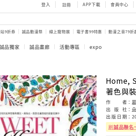
登入
APP下載
會員中心
註冊
站9折券
誠品動漫祭
線上寵物展
電子書99特惠
動漫之音79折
誠品獨家
誠品畫廊
活動專區
expo
Home, 
著色與
作
者：
出
版
社：
出
版
日
期：
2
刷
誠品聯名