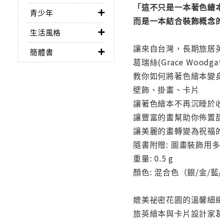
「這不只是一本著色繪本
青少年
而是一本結合裝飾概念
生活風格
讓來自台灣，長期旅居
簡體書
葛瑞絲(Grace Woodga
教你如何將著色繪本變
壁飾、掛畫、卡片
讓著色繪本不再沉睡於
讓豐富的畫幫助你佈置
讓美麗的畫轉變為祝福
隨書附贈: 圖畫裝飾用多彩
重量: 0.5 g
顏色: 混合色（銀/金/藍
媲美祕密花園的溫馨細
旅英繪本與卡片設計家葛瑞絲(