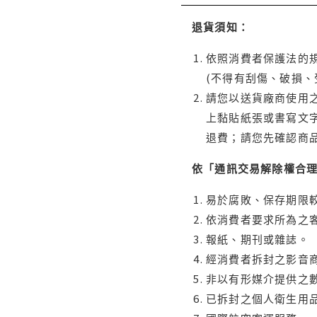
退貨須知：
依照消費者保護法的規
(不得有刮傷、破損、
請您以送貨廠商使用
上黏貼紙張或書寫文
退費；請您先確認商
依「通訊交易解除權合
易於腐敗、保存期限較
依消費者要求所為之客
報紙、期刊或雜誌。
經消費者拆封之影音
非以有形媒介提供之數
已拆封之個人衛生用品