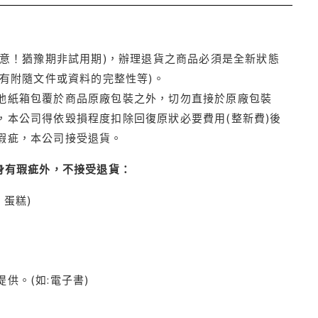
注意！猶豫期非試用期)，辦理退貨之商品必須是全新狀態
有附隨文件或資料的完整性等)。
他紙箱包覆於商品原廠包裝之外，切勿直接於原廠包裝
本公司得依毀損程度扣除回復原狀必要費用(整新費)後
瑕疵，本公司接受退貨。
身有瑕疵外，不接受退貨：
蛋糕)
供。(如:電子書)