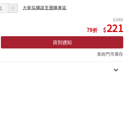
大量採購請至團購專區
280
221
79
貨到通知
查詢門市庫存