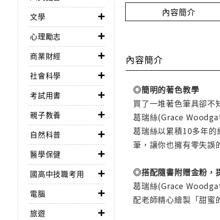
內容簡介
文學
心理勵志
商業財經
內容簡介
社會科學
◎簡明的著色教學
考試用書
買了一堆著色筆具卻不
親子教養
葛瑞絲(Grace Woodg
葛瑞絲以累積10多年
自然科普
筆，讓你也擁有零失誤
醫學保健
◎搭配隨書附贈金粉，
國高中技職考用
葛瑞絲(Grace W
電腦
配老師精心繪製「甜蜜
旅遊