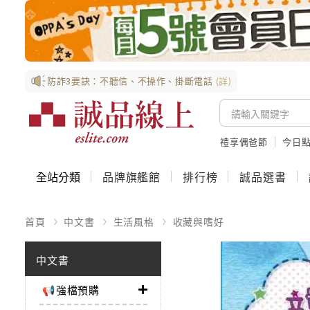
防詐3要訣：不聽信、不操作、掛斷電話
(詳)
禮享偶爸節
今日
全站分類
品牌旗艦館
排行榜
誠品選書
首頁
中文書
生活風格
收藏與嗜好
中文書
📢強檔預購