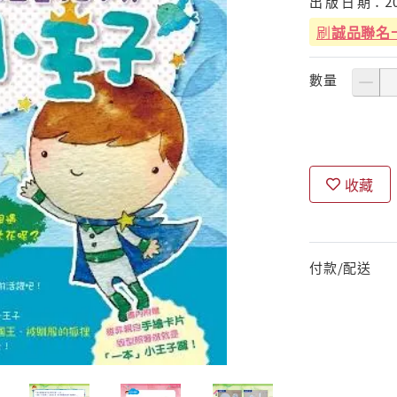
出
版
日
期：
2
刷
誠品聯名
數量
收藏
付款/配送