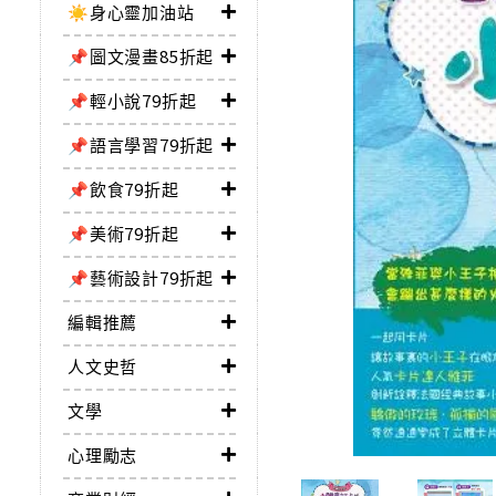
☀️身心靈加油站
📌圖文漫畫85折起
📌輕小說79折起
📌語言學習79折起
📌飲食79折起
📌美術79折起
📌藝術設計79折起
編輯推薦
人文史哲
文學
心理勵志