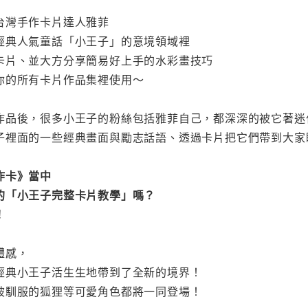
台灣手作卡片達人雅菲
經典人氣童話「小王子」的意境領域裡
卡片、並大方分享簡易好上手的水彩畫技巧
你的所有卡片作品集裡使用～
作品後，很多小王子的粉絲包括雅菲自己，都深深的被它著迷
子裡面的一些經典畫面與勵志話語、透過卡片把它們帶到大家
炸卡》當中
的「小王子完整卡片教學」嗎？
！
體感，
經典小王子活生生地帶到了全新的境界！
被馴服的狐狸等可愛角色都將一同登場！