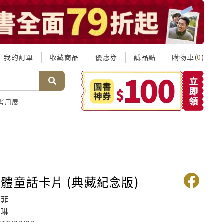
我的訂單
收藏商品
優惠券
誠品點
購物車(
)
0
考用展
體童話卡片 (典藏紀念版)
雅菲
朵琳