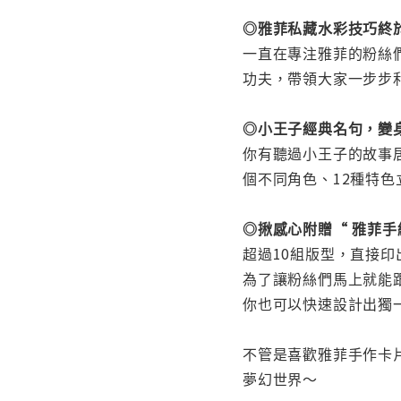
◎雅菲私藏水彩技巧終
一直在專注雅菲的粉絲
功夫，帶領大家一步步
◎小王子經典名句，變
你有聽過小王子的故事
個不同角色、12種特
◎揪感心附贈“ 雅菲
超過10組版型，直接
為了讓粉絲們馬上就能
你也可以快速設計出獨
不管是喜歡雅菲手作卡
夢幻世界～