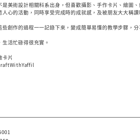
不是美術設計相關科系出身，但喜歡攝影、手作卡片、繪圖、
癒人心的活動，同時享受完成時的成就感，及被朋友大大稱讚
這些創作的過程一一記錄下來，變成簡單易懂的教學步驟，分
，生活忙碌得很充實。
做卡片
aftWithYaffil
6001