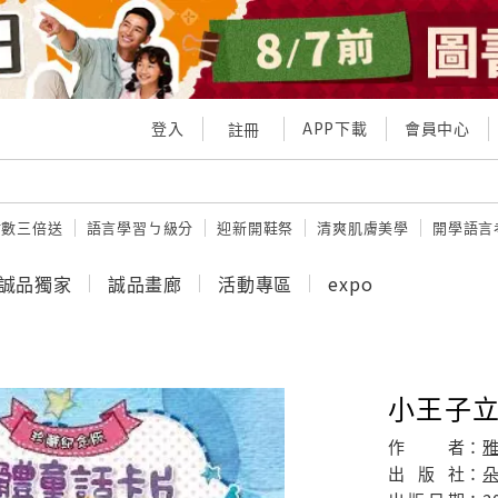
登入
APP下載
會員中心
註冊
點數三倍送
語言學習ㄅ級分
迎新開鞋祭
清爽肌膚美學
開學語言
誠品獨家
誠品畫廊
活動專區
expo
小王子立
作
者：
出
版
社：