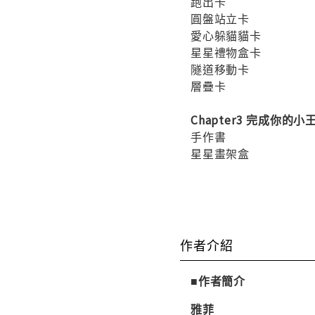
跑出卡
圓盤站立卡
愛心躲貓貓卡
星星禮物盒卡
隧道移動卡
層疊卡
Chapter3 完成你
手作書
星星畫架盒
作者介紹
■作者簡介
雅菲