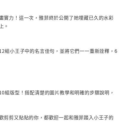
畫實力！這一次，雅菲終於公開了她埋藏已久的水彩
上。
12組小王子中的名言佳句，並將它們一一重新詮釋，6
10組版型！搭配清楚的圖片教學和明確的步驟說明，
歡剪剪又貼貼的你，都歡迎一起和雅菲踏入小王子的