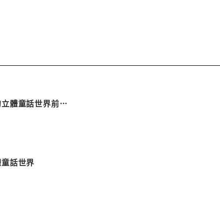
王子的立體童話世界前…
立體童話世界