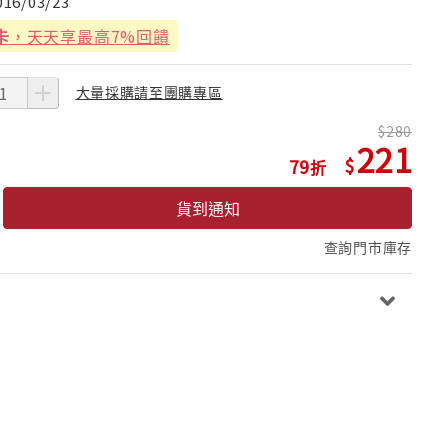
016/03/23
卡
，天天享最高7%回饋
大量採購請至團購專區
280
221
79
貨到通知
查詢門市庫存