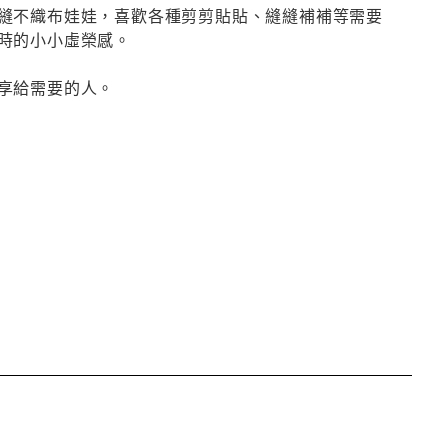
縫不織布娃娃，喜歡各種剪剪貼貼、縫縫補補等需要
時的小小虛榮感。
享給需要的人。