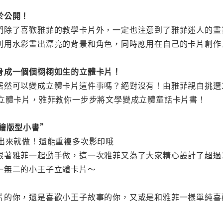
於公開！
們除了喜歡雅菲的教學卡片外，一定也注意到了雅菲迷人的畫
利用水彩畫出漂亮的背景和角色，同時應用在自己的卡片創作
身成一個個栩栩如生的立體卡片！
居然可以變成立體卡片這件事嗎？絕對沒有！由雅菲親自挑選
色立體卡片，雅菲教你一步步將文學變成立體童話卡片書！
手繪版型小書”
印出來就做！還能重複多次影印哦
跟著雅菲一起動手做，這一次雅菲又為了大家精心設計了超過
一無二的小王子立體卡片～
片的你，還是喜歡小王子故事的你，又或是和雅菲一樣單純喜