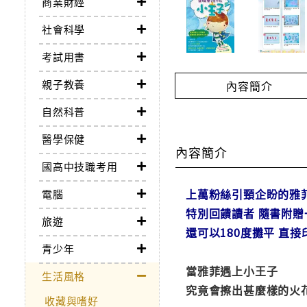
商業財經
社會科學
考試用書
親子教養
內容簡介
自然科普
醫學保健
內容簡介
國高中技職考用
上萬粉絲引頸企盼的雅
電腦
特別回饋讀者 隨書附贈
旅遊
還可以180度攤平 直
青少年
當雅菲遇上小王子
生活風格
究竟會擦出甚麼樣的火
收藏與嗜好