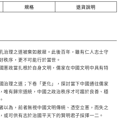
規格
退貨說明
孔治理之道被棄如敝屣。此後百年，雖有仁人志士守
好秩序，更不可能行於當世。
國憲政當扎根於自身文明，儒家在中國文明中具有特
國治理之道；下卷「更化」，探討當下中國通往儒家
，唯有歸宗道統，中國之政治秩序才可趨於良善、穩
。
者以為，前者無視中國文明傳統、憑空立憲，而失之
，或可供有志於治國平天下的賢明君子採擇一二。