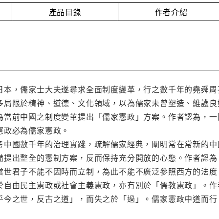
產品目錄
作者介紹
日本，儒家士大夫遂尋求全面制度變革，行之數千年的堯舜周
多局限於精神、道德、文化領域，以為儒家未曾塑造、維護良
為當前中國之制度變革提出「儒家憲政」方案。作者認為，一
憲政必為儒家憲政。
考中國數千年的治理實踐，疏解儒家經典，闡明常在常新的中
備提出整全的憲制方案，反而保持充分開放的心態。作者認為
當世君子不能不因時而立制，為此不能不廣泛參照西方的法度
於自由民主憲政或社會主義憲政，亦有別於「儒教憲政」。作
乎今之世，反古之道」，而失之於「過」。儒家憲政中道而行