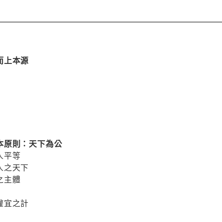
而上本源
本原則：天下為公
人平等
人之天下
之主體
權宜之計