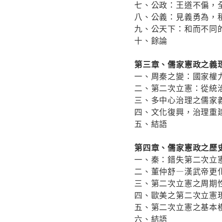
七、公政：王道不偏，
八、公義：見義勇為，
九、公天下：和而不同
十、餘論
第三章、儒家憲政之義
一、周秦之變：國家權
二、第二次立憲：從統
三、多中心治理之儒家
四、文化復興，治理重
五、結語
第四章、儒家憲政之歷
一、秦：錯失第二次立
二、董仲舒—漢武帝更
三、第二次立憲之周期
四、歐美之第二次立憲
五、第二次立憲之基本
六、結語