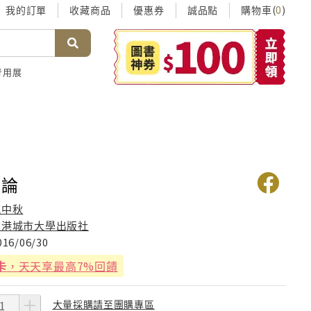
我的訂單
收藏商品
優惠券
誠品點
購物車(
)
0
考用展
政論
姚中秋
香港城市大學出版社
016/06/30
卡
，天天享最高7%回饋
大量採購請至團購專區