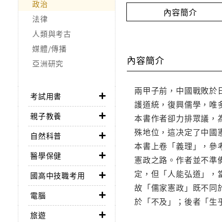
政治
內容簡介
法律
人類與考古
媒體/傳播
內容簡介
亞洲研究
兩甲子前，中國戰敗於
考試用書
護道統，復興儒學，唯
親子教養
本書作者卻力排眾議，
殊地位，這决定了中國
自然科普
本書上卷「義理」，參
醫學保健
憲政之路。作者並不準
定，但「人能弘道」，
國高中技職考用
故「儒家憲政」既不同
電腦
於「不及」；後者「生
旅遊