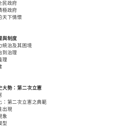
全民政府
積極政府
的天下情懷
理與制度
力統治及其困境
治到治理
義理
建
史大勢：第二次立憲
憲
化：第二次立憲之典範
性出現
現象
模型