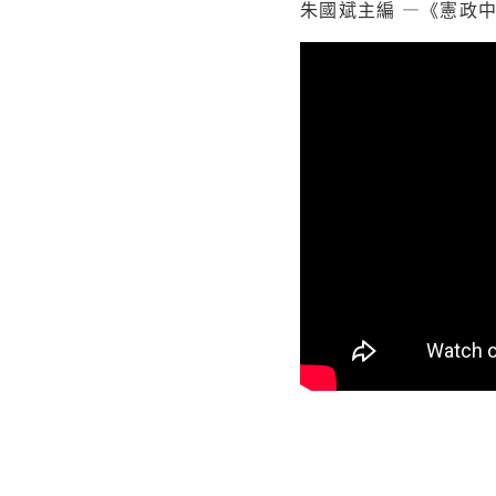
朱國斌主編 —《憲政中