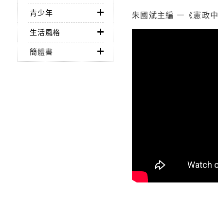
青少年
朱國斌主編 —《憲政中
生活風格
簡體書