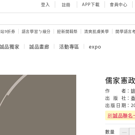
登入
APP下載
會員中心
註冊
站9折券
語言學習ㄅ級分
迎新開鞋祭
清爽肌膚美學
開學語言
誠品獨家
誠品畫廊
活動專區
expo
儒家憲
作
者：
出
版
社：
出
版
日
期：
2
刷
誠品聯名
數量