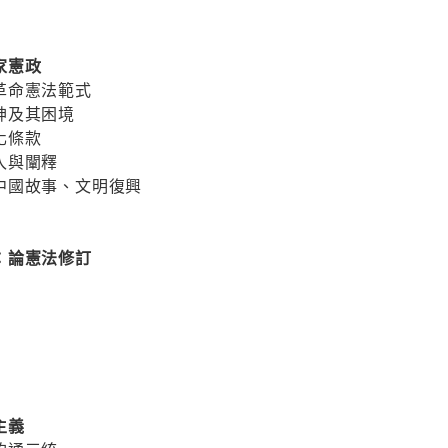
家憲政
革命憲法範式
神及其困境
化條款
入與闡釋
中國故事、文明復興
：論憲法修訂
主義