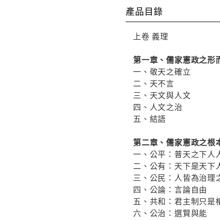
產品目錄
上卷 義理
第一章、儒家憲政之形
一、敬天之確立
二、天不言
三、天文與人文
四、人文之治
五、結語
第二章、儒家憲政之根
一、公平：普天之下人
二、公有：天下是天下
三、公民：人皆為治理
四、公論：言論自由
五、共和：君主制只是
六、公治：選賢與能