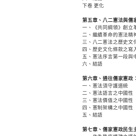
下卷 更化
第五章、八二憲法與儒
一、《共同綱領》創立
二、繼續革命的憲法精
三、八二憲法之歷史文
四、歷史文化條款之寫
五、憲法序言第一段與
六、結語
第六章、通往儒家憲政
一、憲法須守護道統
二、憲法語言之中國性
三、憲法價值之中國性
四、憲制架構之中國性
五、結語
第七章、儒家憲政民生