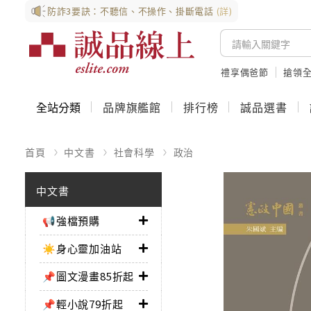
防詐3要訣：不聽信、不操作、掛斷電話
(詳)
禮享偶爸節
搶領全
全站分類
品牌旗艦館
排行榜
誠品選書
首頁
中文書
社會科學
政治
中文書
📢強檔預購
☀️身心靈加油站
📌圖文漫畫85折起
📌輕小說79折起