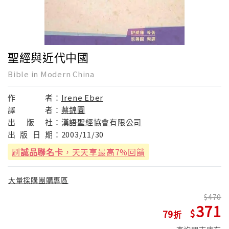
聖經與近代中國
Bible in Modern China
作
者：
Irene Eber
譯
者：
蔡錦圖
出
版
社：
漢語聖經協會有限公司
出
版
日
期：
2003/11/30
刷
誠品聯名卡
，天天享最高7%回饋
大量採購團購專區
470
371
79