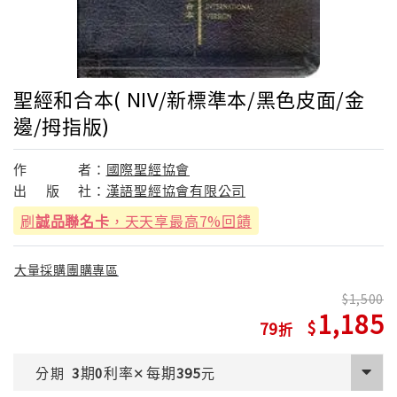
聖經和合本( NIV/新標準本/黑色皮面/金
邊/拇指版)
作
者：
國際聖經協會
出
版
社：
漢語聖經協會有限公司
刷
誠品聯名卡
，天天享最高7%回饋
大量採購團購專區
1,500
1,185
79
期
利率
每期
分期
3
0
✕
395
元