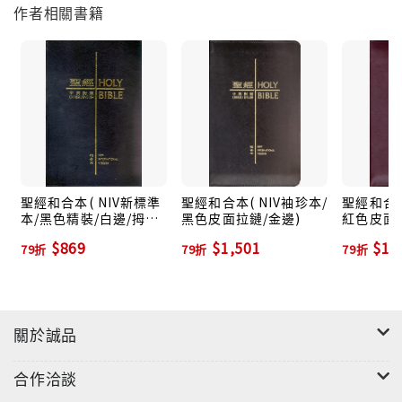
作者相關書籍
聖經和合本( NIV新標準
聖經和合本( NIV袖珍本/
聖經和合本
本/黑色精裝/白邊/拇指
黑色皮面拉鏈/金邊)
紅色皮面拉
版)
$869
$1,501
$1,
79折
79折
79折
關於誠品
合作洽談