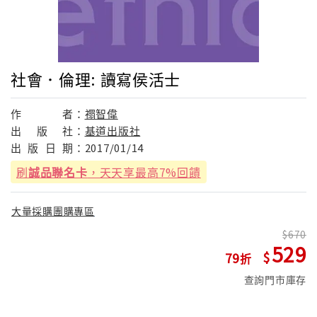
社會．倫理: 讀寫侯活士
作
者：
禤智偉
出
版
社：
基道出版社
出
版
日
期：
2017/01/14
刷
誠品聯名卡
，天天享最高7%回饋
大量採購團購專區
670
529
79
查詢門市庫存