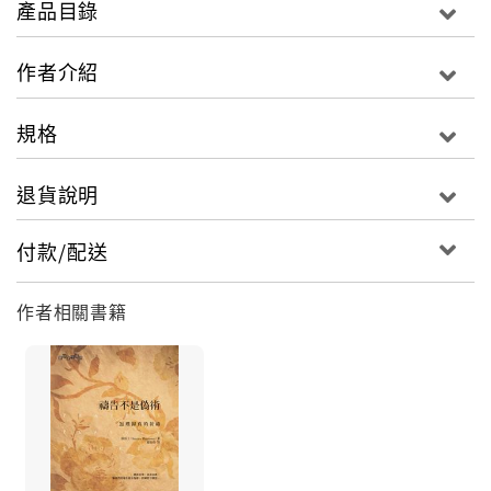
產品目錄
仰是否只屬私人領域的事？進入公共，是否等於要放下
身段遷就世界的遊戲規則？作者在這部分，藉侯活士的
作者介紹
教會論對以上的問題作出疏解；第三部分主要探討三個
香港教會面對的具體議題：「家庭和婚姻價值」、「同
規格
性戀」，以及「基督教選委十席」，作者以侯活士的神
學倫理學和「信浸者」的神學視界切入，重構出日常倫
退貨說明
理生活、牧養處境和政治見證的新角度。
付款/配送
作者相關書籍