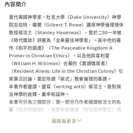
內容簡介
當代美國神學家，杜克大學（Duke University）神學
院吉伯特．羅爾（Gilbert T. Rowe）講席神學倫理榮休
教授侯活士（Stanley Hauerwas），曾於二00一年被
《時代雜誌》評選為「全美最佳神學家」。其中他的著
作《和平的國度》（The Peaceable Kingdom: A
Primer in Christian Ethics），以及他與韋利蒙
（William H. Willimon）合著的《異類僑居者）
（Resident Aliens: Life in the Christian Colony）引
來廣泛討論，奠定所謂「侯式」教會倫理的基調。
本書作者邊讀、邊寫（writing with）侯活士，是對侯
派神學的詮釋、重申和延伸。
本書可分為三個部分：第一部分乃作者細讀侯活士的名
著《和平的國度》，為要幫助讀者（特別是神學生）消
化侯活士這部「非系統」、「非典型」的代表作；第二
展開看更多
部分闡述教會與社會的關係：教會要活出她與世界分別
的「他者性」，是否要與社會完全分割、不問世事？信