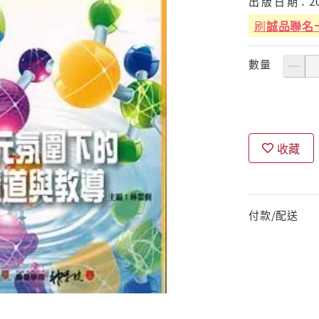
出
版
日
期：
2
刷
誠品聯名
數量
收藏
付款/配送