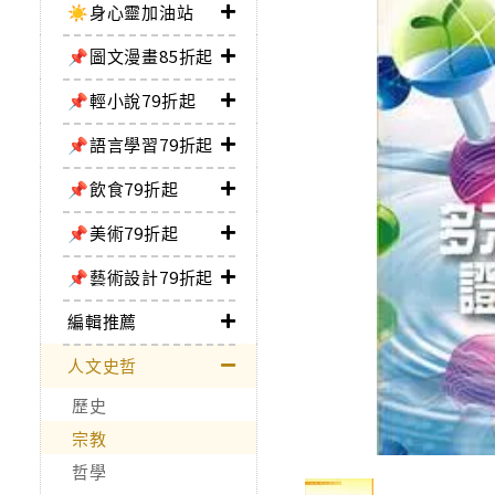
☀️身心靈加油站
📌圖文漫畫85折起
📌輕小說79折起
📌語言學習79折起
📌飲食79折起
📌美術79折起
📌藝術設計79折起
編輯推薦
人文史哲
歷史
宗教
哲學