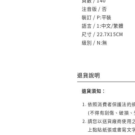
頁數 / 140
注音版 / 否
裝訂 / P:平裝
語言 / 1:中文/繁體
尺寸 / 22.7X15CM
級別 / N:無
退貨說明
退貨須知：
依照消費者保護法的規
(不得有刮傷、破損、
請您以送貨廠商使用
上黏貼紙張或書寫文