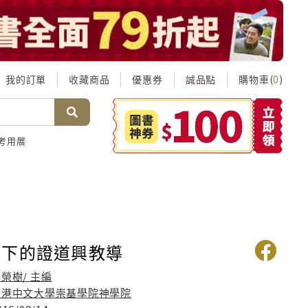
我的訂單
收藏商品
優惠券
誠品點
購物車(
)
0
考用展
圍下的證道興教導
榮樹/ 主編
香港中文大學崇基學院神學院