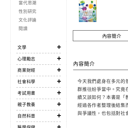
當代思潮
性別研究
文化評論
閱讀
內容簡介
文學
心理勵志
內容簡介
商業財經
今天我們處身在多元的
社會科學
群推往紛爭當中。究竟
考試用書
續又該如何？本書是「
親子教養
經過各作者整理後結集
與爭議性，也包括對社
自然科普
醫學保健