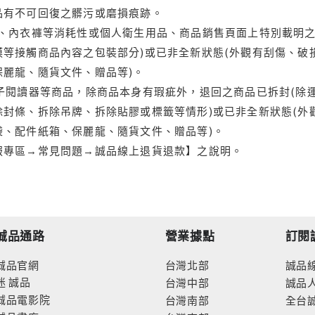
品有不可回復之髒污或磨損痕跡。
品、內衣褲等消耗性或個人衛生用品、商品銷售頁面上特別載明之
等接觸商品內容之包裝部分)或已非全新狀態(外觀有刮傷、破
保麗龍、隨貨文件、贈品等)。
電子閱讀器等商品，除商品本身有瑕疵外，退回之商品已拆封(除
封條、拆除吊牌、拆除貼膠或標籤等情形)或已非全新狀態(外
袋、配件紙箱、保麗龍、隨貨文件、贈品等)。
服專區→常見問題→誠品線上退貨退款】之說明。
誠品通路
營業據點
訂閱
誠品官網
台灣北部
誠品
迷
誠品
台灣中部
誠品
誠品電影院
台灣南部
全台