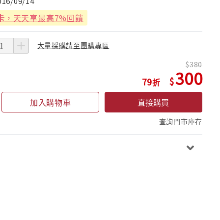
016/09/14
卡
，天天享最高7%回饋
大量採購請至團購專區
380
300
79
加入購物車
直接購買
查詢門市庫存