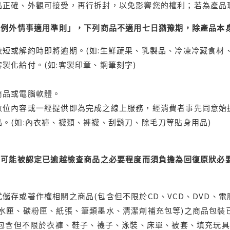
品正確、外觀可接受，再行拆封，以免影響您的權利；若為產品
理例外情事適用準則」，下列商品不適用七日猶豫期，除產品本
短或解約時即將逾期。(如:生鮮蔬果、乳製品、冷凍冷藏食材、
製化給付。(如:客製印章、鋼筆刻字)
商品或電腦軟體。
位內容或一經提供即為完成之線上服務，經消費者事先同意始提
。(如:內衣褲、襪類、褲襪、刮鬍刀、除毛刀等貼身用品)
可能被認定已逾越檢查商品之必要程度而須負擔為回復原狀必要
儲存或著作權相關之商品(包含但不限於CD、VCD、DVD、電
水匣、碳粉匣、紙張、筆類墨水、清潔劑補充包等)之商品包裝已
(包含但不限於衣褲、鞋子、襪子、泳裝、床單、被套、填充玩具