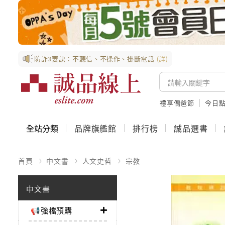
防詐3要訣：不聽信、不操作、掛斷電話
(詳)
禮享偶爸節
今日
全站分類
品牌旗艦館
排行榜
誠品選書
首頁
中文書
人文史哲
宗教
中文書
📢強檔預購