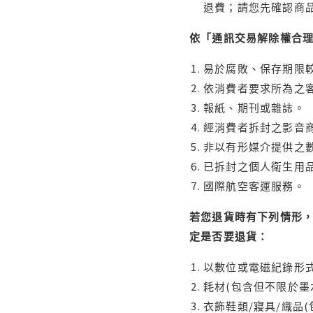
退費；請您先確認商
依「通訊交易解除權合
易於腐敗、保存期限較
依消費者要求所為之客
報紙、期刊或雜誌。
經消費者拆封之影音
非以有形媒介提供之數
已拆封之個人衛生用品
國際航空客運服務。
若您退貨時有下列情形，
定是否要退貨：
以數位或電磁紀錄形式
耗材(包含但不限於墨
衣飾鞋類/寢具/織品