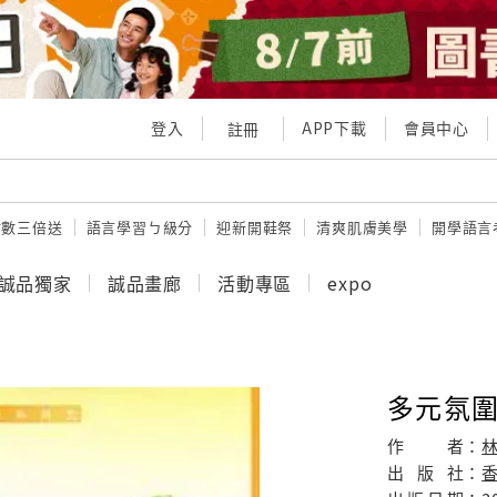
登入
APP下載
會員中心
註冊
點數三倍送
語言學習ㄅ級分
迎新開鞋祭
清爽肌膚美學
開學語言
誠品獨家
誠品畫廊
活動專區
expo
多元氛
作
者：
林
出
版
社：