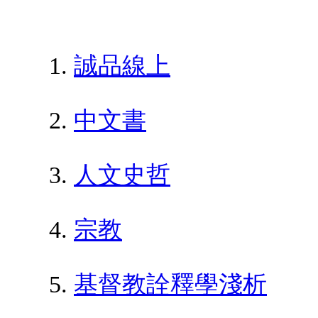
誠品線上
中文書
人文史哲
宗教
基督教詮釋學淺析