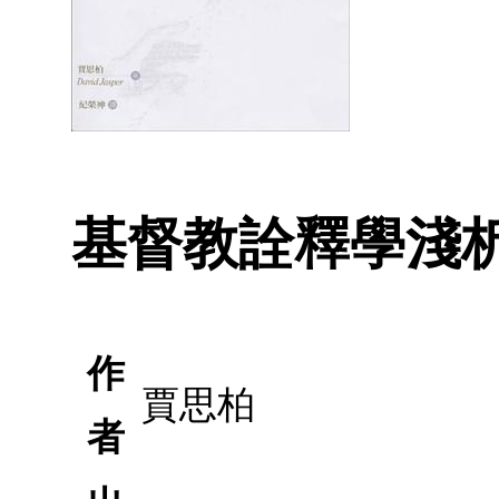
基督教詮釋學淺
作
賈思柏
者