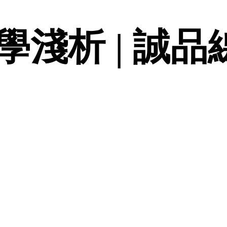
淺析 | 誠品