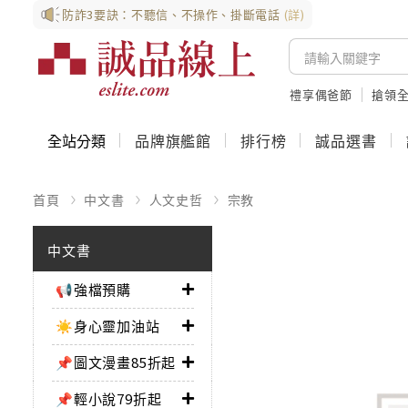
防詐3要訣：不聽信、不操作、掛斷電話
(詳)
禮享偶爸節
搶領全
全站分類
品牌旗艦館
排行榜
誠品選書
首頁
中文書
人文史哲
宗教
中文書
📢強檔預購
☀️身心靈加油站
📌圖文漫畫85折起
📌輕小說79折起