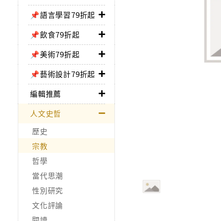
📌語言學習79折起
📌飲食79折起
📌美術79折起
📌藝術設計79折起
編輯推薦
人文史哲
歷史
宗教
哲學
當代思潮
性別研究
文化評論
閱讀