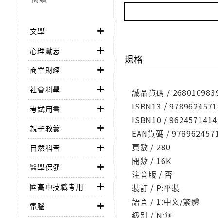
文學
心理勵志
規格
商業財經
社會科學
誠品貨碼 / 268010983
ISBN13 / 9789624571
考試用書
ISBN10 / 9624571414
親子教養
EAN貨碼 / 978962457
頁數 / 280
自然科普
開數 / 16K
醫學保健
注音版 / 否
國高中技職考用
裝訂 / P:平裝
語言 / 1:中文/繁體
電腦
級別 / N:無