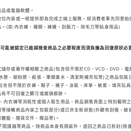
商品或電腦軟體。
位內容或一經提供即為完成之線上服務，經消費者事先同意始提
。(如:內衣褲、襪類、褲襪、刮鬍刀、除毛刀等貼身用品)
可能被認定已逾越檢查商品之必要程度而須負擔為回復原狀必要
儲存或著作權相關之商品(包含但不限於CD、VCD、DVD、電
水匣、碳粉匣、紙張、筆類墨水、清潔劑補充包等)之商品包裝已
(包含但不限於衣褲、鞋子、襪子、泳裝、床單、被套、填充玩具
品有不可回復之髒污或磨損痕跡。
品、內衣褲等消耗性或個人衛生用品、商品銷售頁面上特別載明之
等接觸商品內容之包裝部分)或已非全新狀態(外觀有刮傷、破
保麗龍、隨貨文件、贈品等)。
電子閱讀器等商品，除商品本身有瑕疵外，退回之商品已拆封(除