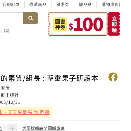
我的訂單
收藏商品
優惠券
誠品點
購物車(
)
0
考用展
的素質/組長 : 聖靈果子研讀本
施家倫
基道出版社
005/12/31
卡
，天天享最高7%回饋
大量採購請至團購專區