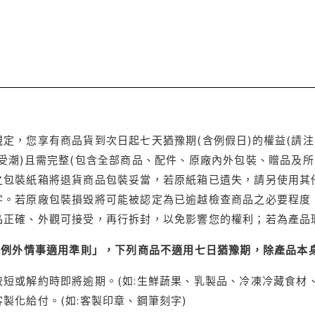
定，您享有商品貨到次日起七天猶豫期(含例假日)的權益(請
受潮)且需完整(包含全部商品、配件、原廠內外包裝、贈品及所
之包裝紙箱將退貨商品包裝妥當，若原紙箱已遺失，請另使用其
字。若原廠包裝損毀將可能被認定為已逾越檢查商品之必要程度，
品正確、外觀可接受，再行拆封，以免影響您的權利；若為產品
理例外情事適用準則」，下列商品不適用七日猶豫期，除產品本
短或解約時即將逾期。(如:生鮮蔬果、乳製品、冷凍冷藏食材、
製化給付。(如:客製印章、鋼筆刻字)