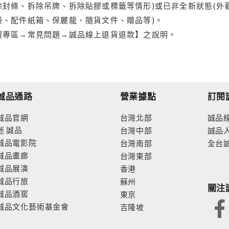
封條、拆除吊牌、拆除貼膠或標籤等情形)或已非全新狀態(外
袋、配件紙箱、保麗龍、隨貨文件、贈品等)。
服專區→常見問題→誠品線上退貨退款】之說明。
誠品通路
營業據點
訂閱
誠品官網
台灣北部
誠品
迷
誠品
台灣中部
誠品
誠品電影院
台灣南部
全台
誠品畫廊
台灣東部
誠品展演
香港
誠品行旅
蘇州
關注
誠品酒窖
東京
誠品文化藝術基金會
吉隆坡