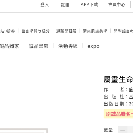
登入
APP下載
會員中心
註冊
站9折券
語言學習ㄅ級分
迎新開鞋祭
清爽肌膚美學
開學語言
誠品獨家
誠品畫廊
活動專區
expo
屬靈生命
作
者：
出
版
社：
出
版
日
期：
2
刷
誠品聯名
數量