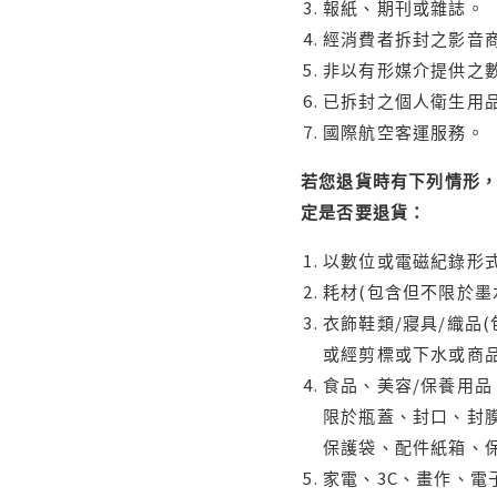
報紙、期刊或雜誌。
經消費者拆封之影音
非以有形媒介提供之數
已拆封之個人衛生用品
國際航空客運服務。
若您退貨時有下列情形，
定是否要退貨：
以數位或電磁紀錄形式
耗材(包含但不限於墨
衣飾鞋類/寢具/織品
或經剪標或下水或商
食品、美容/保養用
限於瓶蓋、封口、封膜
保護袋、配件紙箱、
家電、3C、畫作、