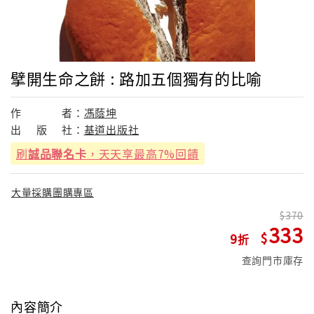
擘開生命之餅 : 路加五個獨有的比喻
作
者：
馮蔭坤
出
版
社：
基道出版社
刷
誠品聯名卡
，天天享最高7%回饋
大量採購團購專區
370
333
9
查詢門市庫存
內容簡介