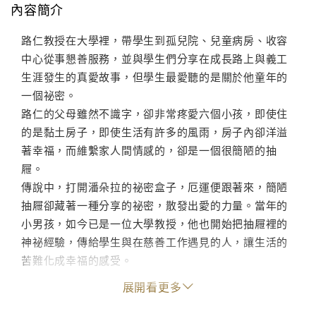
內容簡介
路仁教授在大學裡，帶學生到孤兒院、兒童病房、收容
中心從事懇善服務，並與學生們分享在成長路上與義工
生涯發生的真愛故事，但學生最愛聽的是關於他童年的
一個祕密。
路仁的父母雖然不識字，卻非常疼愛六個小孩，即使住
的是黏土房子，即使生活有許多的風雨，房子內卻洋溢
著幸福，而維繫家人間情感的，卻是一個很簡陋的抽
屜。
傳說中，打開潘朵拉的祕密盒子，厄運便跟著來，簡陋
抽屜卻藏著一種分享的祕密，散發出愛的力量。當年的
小男孩，如今已是一位大學教授，他也開始把抽屜裡的
神祕經驗，傳給學生與在慈善工作遇見的人，讓生活的
苦難化成幸福的感受。
親愛的朋友，當您翻閱這本書時，您已經打開了抽屜的
展開看更多
一絲縫隙，如果您願意繼續讀書裡的故事，您將看見抽
屜裡所有的祕密，看見那種讓生命喜樂付出的神祕力