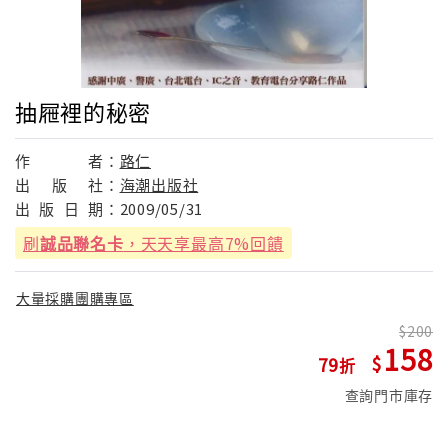
抽屜裡的秘密
作
者：
路仁
出
版
社：
海潮出版社
出
版
日
期：
2009/05/31
刷
誠品聯名卡
，天天享最高7%回饋
大量採購團購專區
200
158
79
查詢門市庫存