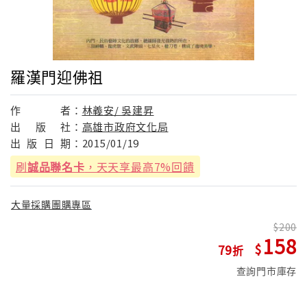
羅漢門迎佛祖
作
者：
林義安/ 吳建昇
出
版
社：
高雄市政府文化局
出
版
日
期：
2015/01/19
刷
誠品聯名卡
，天天享最高7%回饋
大量採購團購專區
200
158
79
查詢門市庫存