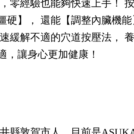
做，零經驗也能夠快速上手！ 
僵硬】， 還能【調整內臟機
快速緩解不適的穴道按壓法， 
適，讓身心更加健康！
井縣敦賀市人，目前是ASUK