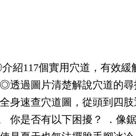
◎介紹117個實用穴道，有效
。 ◎透過圖片清楚解說穴道的
錄全身速查穴道圖，從頭到四
 你是否有以下困擾？ ．像鋸