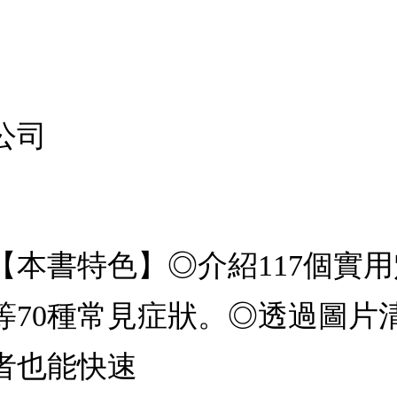
公司
【本書特色】◎介紹117個實
等70種常見症狀。◎透過圖片
者也能快速