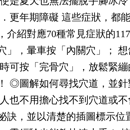
即使是夏天也無法擺脫手腳冰冷
 ．更年期障礙 這些症狀，都
介紹對應70種常見症狀的11
穴」，暈車按「內關穴」； 
眠時可按「完骨穴」，放鬆緊繃
！ ◎圖解如何尋找穴道，並
的人也不用擔心找不到穴道或不
祕訣，並以清楚的插圖標示位