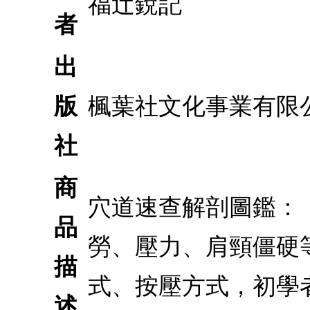
福辻銳記
者
出
版
楓葉社文化事業有限
社
商
穴道速查解剖圖鑑：
品
勞、壓力、肩頸僵硬
描
式、按壓方式，初學
述