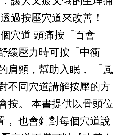
 ．讓人又疲又倦的生理痛
能透過按壓穴道來改善！
7個穴道 頭痛按「百會
想舒緩壓力時可按「中衝
的肩頸，幫助入眠， 「風
針對不同穴道講解按壓的方
會按。 本書提供以骨頭位
置， 也會針對每個穴道說