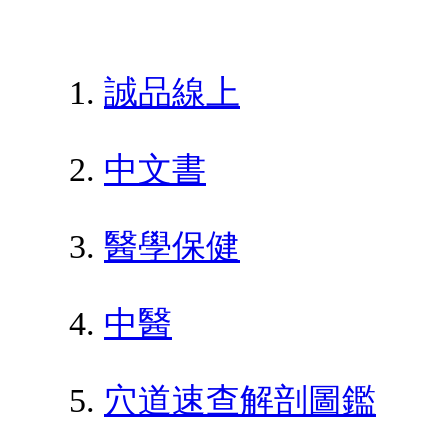
誠品線上
中文書
醫學保健
中醫
穴道速查解剖圖鑑