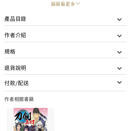
方位了解刀劍發展史。
展開看更多
◎附錄刀劍的打造刀將所屬流派、刀名、年代、逸聞、
產品目錄
標示刀劍能力值圖表！
作者介紹
規格
日本刀不單只是武器，更是刀匠展現畢生技藝的工藝精
品，
退貨說明
映照在人們眼裡的，不單只是刀劍的鋒芒，更是寄宿在
付款/配送
刀身之中的靈魂，
作者相關書籍
這些靈魂可能是打造出刀劍的刀匠、與這把刀有關的人
物，
又或是正在觀賞刀身的自己。