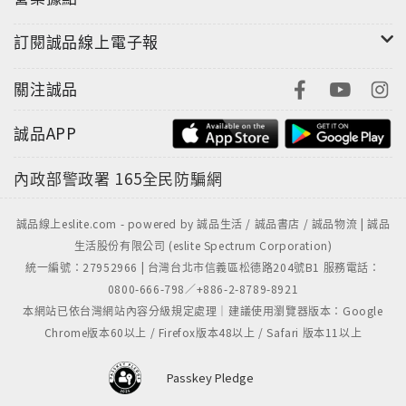
刀劍人物傳徹底剖析了刀劍與持有者，
訂閱誠品線上電子報
並詳細解說刀匠個人歷史與刀劍特質，
關注誠品
堪稱終極版的刀劍系列叢書！
誠品APP
內政部警政署
165全民防騙網
誠品線上eslite.com - powered by 誠品生活 / 誠品書店 / 誠品物流 | 誠品
生活股份有限公司 (eslite Spectrum Corporation)
統一編號：27952966 | 台灣台北市信義區松德路204號B1 服務電話：
0800-666-798／+886-2-8789-8921
本網站已依台灣網站內容分級規定處理｜建議使用瀏覽器版本：Google
Chrome版本60以上 / Firefox版本48以上 / Safari 版本11以上
Passkey Pledge