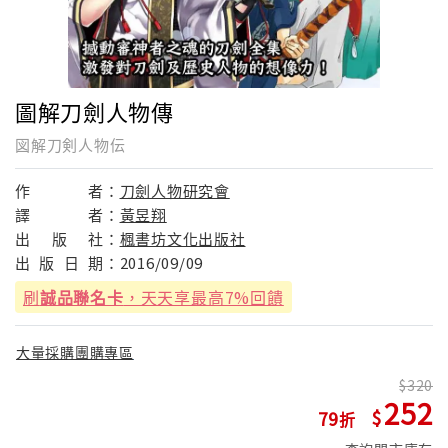
圖解刀劍人物傳
図解刀剣人物伝
作
者：
刀劍人物研究會
譯
者：
黃昱翔
出
版
社：
楓書坊文化出版社
出
版
日
期：
2016/09/09
刷
誠品聯名卡
，天天享最高7%回饋
大量採購團購專區
320
252
79