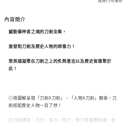
查詢門市庫存
內容簡介
撼動審神者之魂的刀劍全集，
激發對刀劍及歷史人物的想像力！
眾英雄凝聚在刀劍之上的炙熱意志以及歷史皆匯聚於
此！
◎用圖解呈現「刀劍X刀劍」、「人物X刀劍」關係，刀
劍搭配歷史人物一目了然！
◎刀劍構造、刀刃、長刀、短刀、彎刀等基礎知識，全