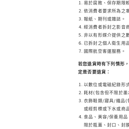
易於腐敗、保存期限較
依消費者要求所為之客
報紙、期刊或雜誌。
經消費者拆封之影音
非以有形媒介提供之數
已拆封之個人衛生用品
國際航空客運服務。
若您退貨時有下列情形，
定是否要退貨：
以數位或電磁紀錄形式
耗材(包含但不限於墨
衣飾鞋類/寢具/織品
或經剪標或下水或商
食品、美容/保養用
限於瓶蓋、封口、封膜