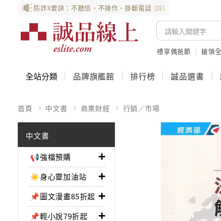
防詐3要訣：不聽信、不操作、掛斷電話
(詳)
禮享偶爸節
搶領全
全站分類
品牌旗艦館
排行榜
誠品選書
首頁
中文書
商業財經
行銷／市場
中文書
📢強檔預購
☀️身心靈加油站
📌圖文漫畫85折起
📌輕小說79折起