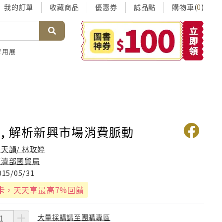
我的訂單
收藏商品
優惠券
誠品點
購物車(
)
0
考用展
, 解析新興市場消費脈動
天韻/ 林玫婷
經濟部國貿局
015/05/31
卡
，天天享最高7%回饋
大量採購請至團購專區