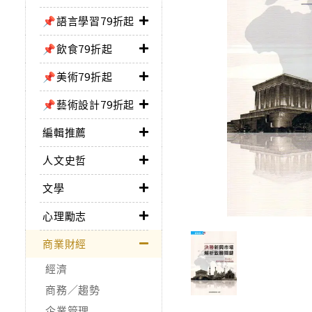
📌語言學習79折起
📌飲食79折起
📌美術79折起
📌藝術設計79折起
編輯推薦
人文史哲
文學
心理勵志
商業財經
經濟
商務／趨勢
企業管理