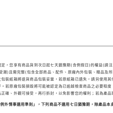
定，您享有商品貨到次日起七天猶豫期(含例假日)的權益(請
受潮)且需完整(包含全部商品、配件、原廠內外包裝、贈品及所
之包裝紙箱將退貨商品包裝妥當，若原紙箱已遺失，請另使用其
字。若原廠包裝損毀將可能被認定為已逾越檢查商品之必要程度，
品正確、外觀可接受，再行拆封，以免影響您的權利；若為產品
理例外情事適用準則」，下列商品不適用七日猶豫期，除產品本