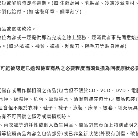
短或解約時即將逾期。(如:生鮮蔬果、乳製品、冷凍冷藏食材、
製化給付。(如:客製印章、鋼筆刻字)
商品或電腦軟體。
位內容或一經提供即為完成之線上服務，經消費者事先同意始提
。(如:內衣褲、襪類、褲襪、刮鬍刀、除毛刀等貼身用品)
可能被認定已逾越檢查商品之必要程度而須負擔為回復原狀必要
儲存或著作權相關之商品(包含但不限於CD、VCD、DVD、電
水匣、碳粉匣、紙張、筆類墨水、清潔劑補充包等)之商品包裝已
(包含但不限於衣褲、鞋子、襪子、泳裝、床單、被套、填充玩具
品有不可回復之髒污或磨損痕跡。
品、內衣褲等消耗性或個人衛生用品、商品銷售頁面上特別載明之
等接觸商品內容之包裝部分)或已非全新狀態(外觀有刮傷、破