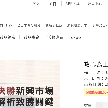
登入
APP下載
會員中心
註冊
站9折券
語言學習ㄅ級分
迎新開鞋祭
清爽肌膚美學
開學語言
誠品獨家
誠品畫廊
活動專區
expo
攻心為上
作
者：
張
出
版
社：
出
版
日
期：
2
刷
誠品聯名
數量