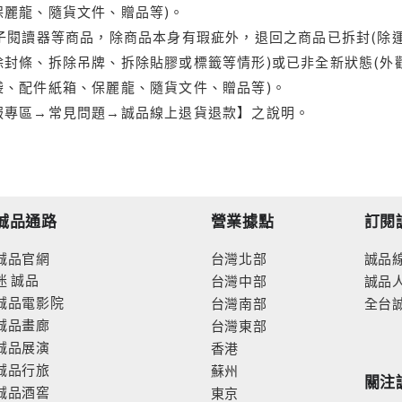
保麗龍、隨貨文件、贈品等)。
電子閱讀器等商品，除商品本身有瑕疵外，退回之商品已拆封(除
封條、拆除吊牌、拆除貼膠或標籤等情形)或已非全新狀態(外
袋、配件紙箱、保麗龍、隨貨文件、贈品等)。
服專區→常見問題→誠品線上退貨退款】之說明。
誠品通路
營業據點
訂閱
誠品官網
台灣北部
誠品
迷
誠品
台灣中部
誠品
誠品電影院
台灣南部
全台
誠品畫廊
台灣東部
誠品展演
香港
誠品行旅
蘇州
關注
誠品酒窖
東京