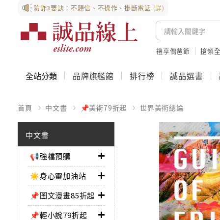
防詐3要訣：不聽信、不操作、掛斷電話
(詳)
禮享偶爸節
搶領全
全站分類
品牌旗艦館
排行榜
誠品選書
首頁
中文書
📌美術79折起
世界美術總論
中文書
📢強檔預購
☀️身心靈加油站
📌圖文漫畫85折起
📌輕小說79折起