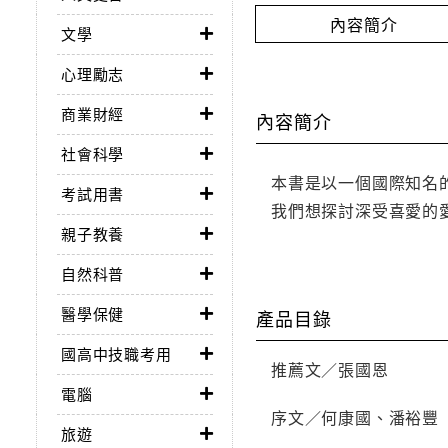
內容簡介
文學
心理勵志
商業財經
內容簡介
社會科學
本書是以一個國際知名
考試用書
我們想探討深受喜愛的
親子教養
自然科普
醫學保健
產品目錄
國高中技職考用
推薦文／張國恩
電腦
序文／何康國、潘裕豐
旅遊