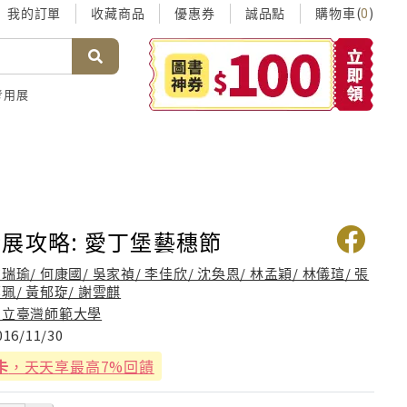
我的訂單
收藏商品
優惠券
誠品點
購物車(
)
0
考用展
展攻略: 愛丁堡藝穗節
瑞瑜/ 何康國/ 吳家禎/ 李佳欣/ 沈奐恩/ 林孟穎/ 林儀瑄/ 張
珮/ 黃郁琁/ 謝雲麒
國立臺灣師範大學
016/11/30
卡
，天天享最高7%回饋