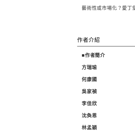
藝術性或市場化？愛丁堡
作者介紹
■作者簡介
方瑞瑜
何康國
吳家禎
李佳欣
沈奐恩
林孟穎