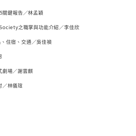
15關鍵報告／林孟穎
 Society之職掌與功能介紹／李佳欣
品、住宿、交通／吳佳禎
恩
式劇場／謝雲麒
討／林儀瑄