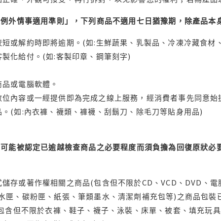
理例外情事適用準則」，下列商品不適用七日猶豫期，除產品本
短或解約時即將逾期。(如:生鮮蔬果、乳製品、冷凍冷藏食材、
製化給付。(如:客製印章、鋼筆刻字)
商品或電腦軟體。
位內容或一經提供即為完成之線上服務，經消費者事先同意始提
。(如:內衣褲、襪類、褲襪、刮鬍刀、除毛刀等貼身用品)
可能被認定已逾越檢查商品之必要程度而須負擔為回復原狀必要
儲存或著作權相關之商品(包含但不限於CD、VCD、DVD、電
水匣、碳粉匣、紙張、筆類墨水、清潔劑補充包等)之商品包裝已
(包含但不限於衣褲、鞋子、襪子、泳裝、床單、被套、填充玩具