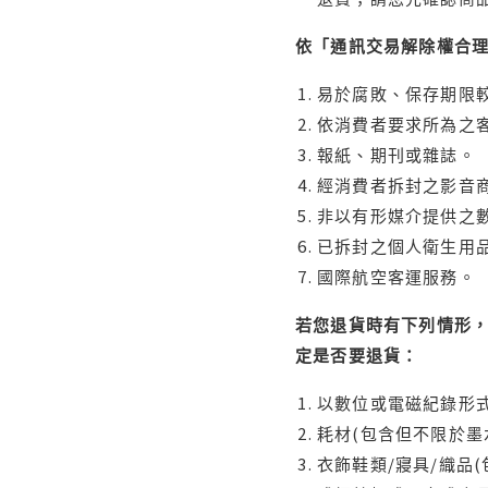
依「通訊交易解除權合
易於腐敗、保存期限較
依消費者要求所為之客
報紙、期刊或雜誌。
經消費者拆封之影音
非以有形媒介提供之數
已拆封之個人衛生用品
國際航空客運服務。
若您退貨時有下列情形，
定是否要退貨：
以數位或電磁紀錄形式
耗材(包含但不限於墨
衣飾鞋類/寢具/織品