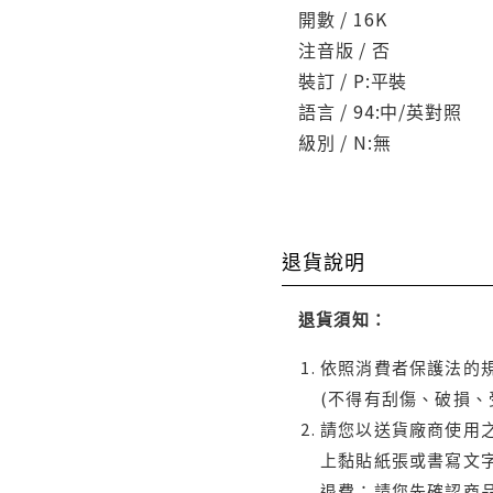
開數 / 16K
注音版 / 否
裝訂 / P:平裝
語言 / 94:中/英對照
級別 / N:無
退貨說明
退貨須知：
依照消費者保護法的規
(不得有刮傷、破損、
請您以送貨廠商使用
上黏貼紙張或書寫文
退費；請您先確認商