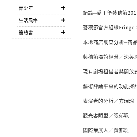
青少年
緒論─愛丁堡藝穗節20
生活風格
藝穗節官方組織Fringe
簡體書
本地商店調查分析─商
藝穗節場館經營／沈奐
現有劇場租借者與開放
藝術評論平臺的功能探
表演者的分析／方瑞瑜
觀光客類型／張郁珮
國際策展人／黃郁琁