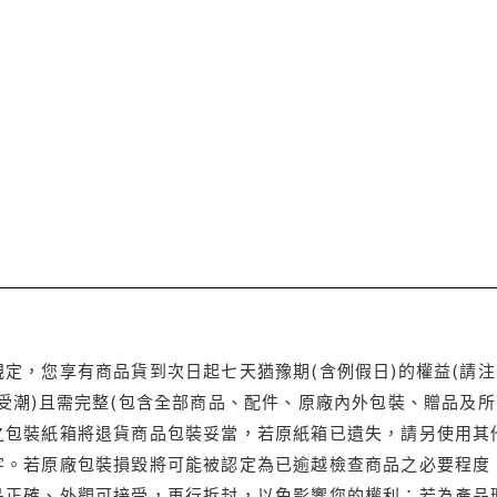
定，您享有商品貨到次日起七天猶豫期(含例假日)的權益(請
受潮)且需完整(包含全部商品、配件、原廠內外包裝、贈品及所
之包裝紙箱將退貨商品包裝妥當，若原紙箱已遺失，請另使用其
字。若原廠包裝損毀將可能被認定為已逾越檢查商品之必要程度，
品正確、外觀可接受，再行拆封，以免影響您的權利；若為產品