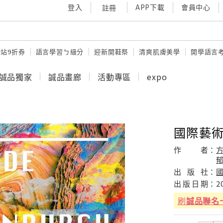
登入
APP下載
會員中心
註冊
站9折券
語言學習ㄅ級分
迎新開鞋祭
清爽肌膚美學
開學語言
誠品獨家
誠品畫廊
活動專區
expo
國際藝術
作
者：
方
郁
出
版
社：
出
版
日
期：
2
刷
誠品聯名