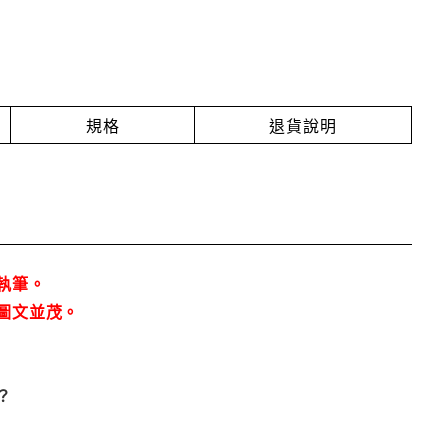
規格
退貨說明
執筆。
圖文並茂。
？
？