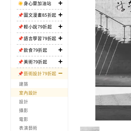
☀️身心靈加油站
📌圖文漫畫85折起
📌輕小說79折起
📌語言學習79折起
📌飲食79折起
📌美術79折起
📌藝術設計79折起
建築
室內設計
設計
攝影
電影
表演藝術