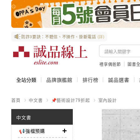
防詐3要訣：不聽信、不操作、掛斷電話
(詳)
禮享偶爸節
圖書全
全站分類
品牌旗艦館
排行榜
誠品選書
首頁
中文書
📌藝術設計79折起
室內設計
中文書
📢強檔預購