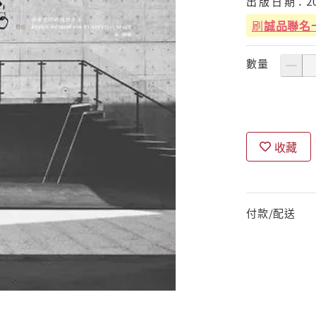
出
版
日
期：
2
刷
誠品聯名
數量
收藏
付款/配送