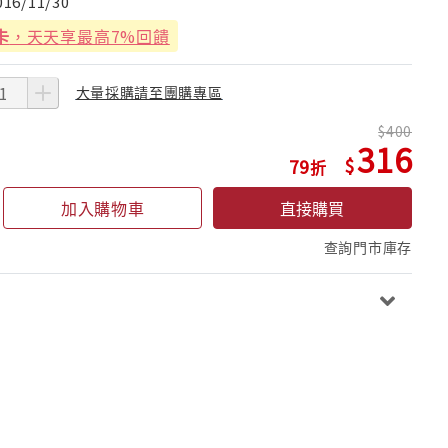
016/11/30
卡
，天天享最高7%回饋
大量採購請至團購專區
400
316
79
加入購物車
直接購買
查詢門市庫存