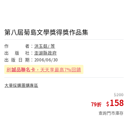
第八屆菊島文學獎得獎作品集
作
者：
洪玉菇/ 等
出
版
社：
澎湖縣政府
出
版
日
期：
2006/06/30
刷
誠品聯名卡
，天天享最高7%回饋
大量採購團購專區
200
158
79
查詢門市庫存