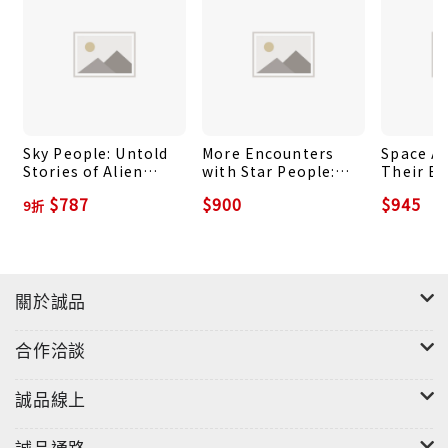
Sky People: Untold
More Encounters
Space Ag
Stories of Alien
with Star People:
Their E
Encounters in
Urban American
with the
$787
$900
$945
9折
Mesoamerica
Indians Tell their
Reptilia
Stories
Other St
關於誠品
合作洽談
誠品線上
誠品通路