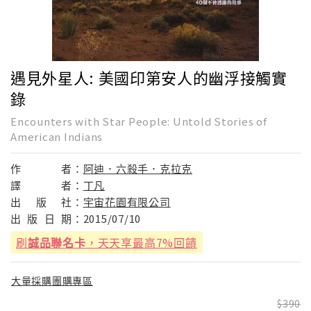
遇見外星人: 美國印第安人的幽浮接觸實
錄
Encounters with Star People: Untold Stories of
American Indians
作
者：
阿迪．六殺手．克拉克
譯
者：
丁凡
出
版
社：
宇宙花園有限公司
出
版
日
期：
2015/07/10
刷
誠品聯名卡
，天天享最高7%回饋
大量採購團購專區
390