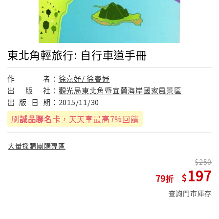
東北角輕旅行: 自行車道手冊
作
者：
徐嘉妤/ 徐睿妤
出
版
社：
觀光局東北角暨宜蘭海岸國家風景區
出
版
日
期：
2015/11/30
刷
誠品聯名卡
，天天享最高7%回饋
大量採購團購專區
250
197
79
查詢門市庫存