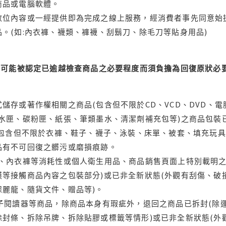
商品或電腦軟體。
位內容或一經提供即為完成之線上服務，經消費者事先同意始提
。(如:內衣褲、襪類、褲襪、刮鬍刀、除毛刀等貼身用品)
可能被認定已逾越檢查商品之必要程度而須負擔為回復原狀必要
儲存或著作權相關之商品(包含但不限於CD、VCD、DVD、電
水匣、碳粉匣、紙張、筆類墨水、清潔劑補充包等)之商品包裝已
(包含但不限於衣褲、鞋子、襪子、泳裝、床單、被套、填充玩具
品有不可回復之髒污或磨損痕跡。
品、內衣褲等消耗性或個人衛生用品、商品銷售頁面上特別載明之
等接觸商品內容之包裝部分)或已非全新狀態(外觀有刮傷、破
保麗龍、隨貨文件、贈品等)。
電子閱讀器等商品，除商品本身有瑕疵外，退回之商品已拆封(除
封條、拆除吊牌、拆除貼膠或標籤等情形)或已非全新狀態(外