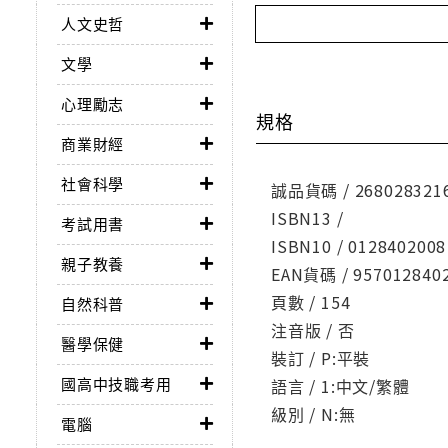
人文史哲
文學
心理勵志
規格
商業財經
社會科學
誠品貨碼 / 268028321
ISBN13 /
考試用書
ISBN10 / 0128402008
親子教養
EAN貨碼 / 957012840
頁數 / 154
自然科普
注音版 / 否
醫學保健
裝訂 / P:平裝
國高中技職考用
語言 / 1:中文/繁體
級別 / N:無
電腦