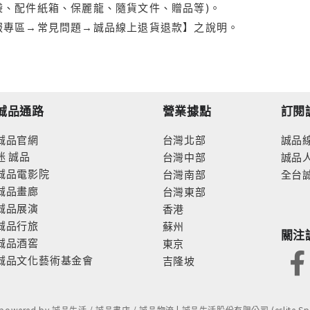
袋、配件紙箱、保麗龍、隨貨文件、贈品等)。
服專區→常見問題→誠品線上退貨退款】之說明。
誠品通路
營業據點
訂閱
誠品官網
台灣北部
誠品
迷
誠品
台灣中部
誠品
誠品電影院
台灣南部
全台
誠品畫廊
台灣東部
誠品展演
香港
誠品行旅
蘇州
關注
誠品酒窖
東京
誠品文化藝術基金會
吉隆坡
- powered by 誠品生活 / 誠品書店 / 誠品物流 | 誠品生活股份有限公司 (eslite Spect