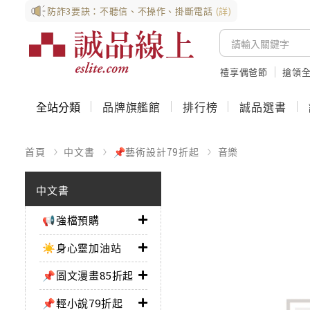
防詐3要訣：不聽信、不操作、掛斷電話
(詳)
禮享偶爸節
搶領全
全站分類
品牌旗艦館
排行榜
誠品選書
首頁
中文書
📌藝術設計79折起
音樂
中文書
📢強檔預購
☀️身心靈加油站
📌圖文漫畫85折起
📌輕小說79折起