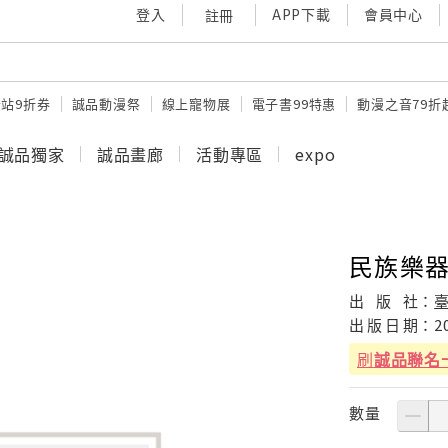
登入
APP下載
會員中心
註冊
站9折券
誠品動漫祭
線上寵物展
電子書99特惠
動漫之音79折
誠品獨家
誠品畫廊
活動專區
expo
民族樂器
出
版
社：
出
版
日
期：
2
刷
誠品聯名
數量