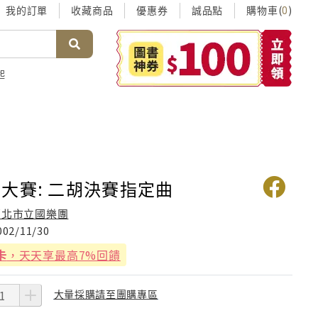
我的訂單
收藏商品
優惠券
誠品點
購物車(
)
0
起
大賽: 二胡決賽指定曲
臺北市立國樂團
002/11/30
卡
，天天享最高7%回饋
大量採購請至團購專區