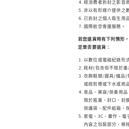
經消費者拆封之影音
非以有形媒介提供之數
已拆封之個人衛生用品
國際航空客運服務。
若您退貨時有下列情形，
定是否要退貨：
以數位或電磁紀錄形式
耗材(包含但不限於墨
衣飾鞋類/寢具/織品
或經剪標或下水或商
食品、美容/保養用
限於瓶蓋、封口、封膜
保護袋、配件紙箱、
家電、3C、畫作、
內容之包裝部分、移除