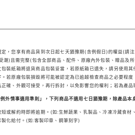
定，您享有商品貨到次日起七天猶豫期(含例假日)的權益(請
受潮)且需完整(包含全部商品、配件、原廠內外包裝、贈品及所
之包裝紙箱將退貨商品包裝妥當，若原紙箱已遺失，請另使用其
字。若原廠包裝損毀將可能被認定為已逾越檢查商品之必要程度，
品正確、外觀可接受，再行拆封，以免影響您的權利；若為產品
理例外情事適用準則」，下列商品不適用七日猶豫期，除產品本
短或解約時即將逾期。(如:生鮮蔬果、乳製品、冷凍冷藏食材、
製化給付。(如:客製印章、鋼筆刻字)