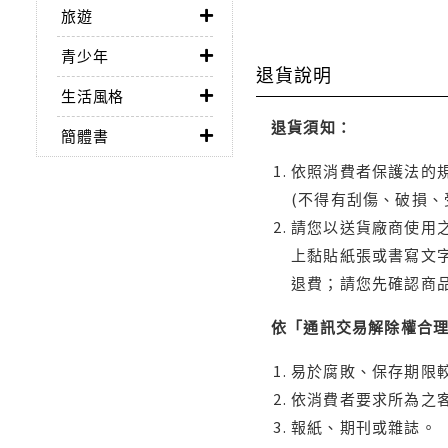
旅遊
青少年
退貨說明
生活風格
退貨須知：
簡體書
依照消費者保護法的規
(不得有刮傷、破損、
請您以送貨廠商使用
上黏貼紙張或書寫文
退費；請您先確認商
依「通訊交易解除權合
易於腐敗、保存期限較
依消費者要求所為之客
報紙、期刊或雜誌。