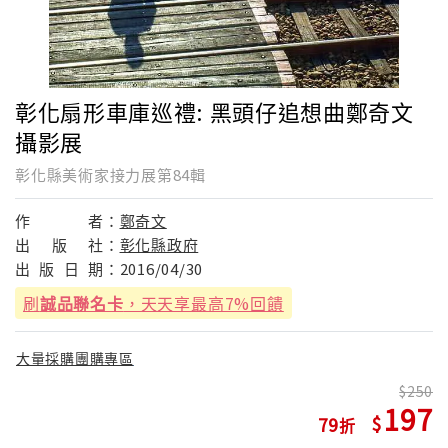
彰化扇形車庫巡禮: 黑頭仔追想曲鄭奇文
攝影展
彰化縣美術家接力展第84輯
作
者：
鄭奇文
出
版
社：
彰化縣政府
出
版
日
期：
2016/04/30
刷
誠品聯名卡
，天天享最高7%回饋
大量採購團購專區
250
197
79