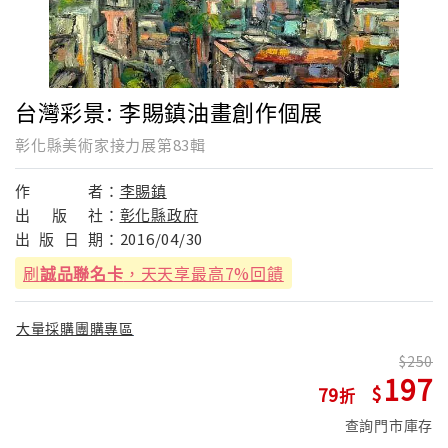
台灣彩景: 李賜鎮油畫創作個展
彰化縣美術家接力展第83輯
作
者：
李賜鎮
出
版
社：
彰化縣政府
出
版
日
期：
2016/04/30
刷
誠品聯名卡
，天天享最高7%回饋
大量採購團購專區
250
197
79
查詢門市庫存