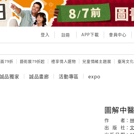
登入
APP下載
會員中心
註冊
面79折
藝術展79折起
禮享情人選物
兒童情緒主題展
臺灣文化
誠品獨家
誠品畫廊
活動專區
expo
圖解中
作
者：
出
版
社：