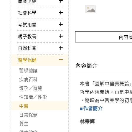
商業財經
社會科學
考試用書
親子教養
內容
自然科普
醫學保健
內容簡介
醫學總論
疾病百科
本書「圖解中醫藥概論
懷孕／育兒
哲學內涵開始，再是中
性知識／性愛
，期盼為中醫藥學的初
中醫
■作者簡介
日常保健
林宗輝
養生