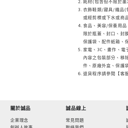
耗材(包含但不限於墨
衣飾鞋類/寢具/織品
或經剪標或下水或商
食品、美容/保養用
限於瓶蓋、封口、封膜
保護袋、配件紙箱、
家電、3C、畫作、
內容之包裝部分、移除
件、原廠外盒、保護
退貨程序請參閱【客
關於誠品
誠品線上
企業理念
常見問題
創辦人故事
聯絡我們