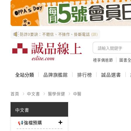
防詐3要訣：不聽信、不操作、掛斷電話
(詳)
禮享偶爸節
圖書全
全站分類
品牌旗艦館
排行榜
誠品選書
首頁
中文書
醫學保健
中醫
中文書
📢強檔預購