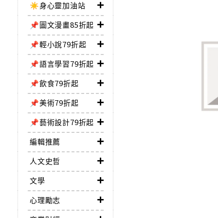
☀️身心靈加油站
📌圖文漫畫85折起
📌輕小說79折起
📌語言學習79折起
📌飲食79折起
📌美術79折起
📌藝術設計79折起
編輯推薦
人文史哲
文學
心理勵志