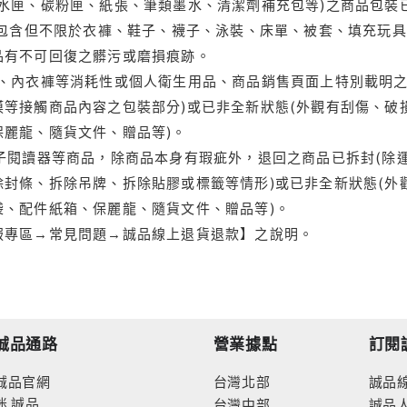
水匣、碳粉匣、紙張、筆類墨水、清潔劑補充包等)之商品包裝已
(包含但不限於衣褲、鞋子、襪子、泳裝、床單、被套、填充玩具
品有不可回復之髒污或磨損痕跡。
品、內衣褲等消耗性或個人衛生用品、商品銷售頁面上特別載明之
等接觸商品內容之包裝部分)或已非全新狀態(外觀有刮傷、破
保麗龍、隨貨文件、贈品等)。
電子閱讀器等商品，除商品本身有瑕疵外，退回之商品已拆封(除
封條、拆除吊牌、拆除貼膠或標籤等情形)或已非全新狀態(外
袋、配件紙箱、保麗龍、隨貨文件、贈品等)。
服專區→常見問題→誠品線上退貨退款】之說明。
誠品通路
營業據點
訂閱
誠品官網
台灣北部
誠品
迷
誠品
台灣中部
誠品