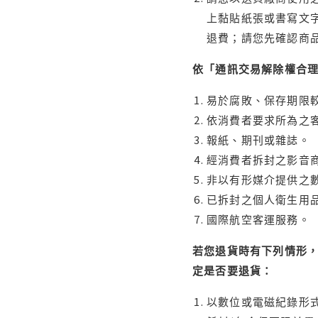
上黏貼紙張或書寫文
退費；請您先確認商
依「通訊交易解除權合
易於腐敗、保存期限較
依消費者要求所為之客
報紙、期刊或雜誌。
經消費者拆封之影音
非以有形媒介提供之數
已拆封之個人衛生用品
國際航空客運服務。
若您退貨時有下列情形，
定是否要退貨：
以數位或電磁紀錄形式