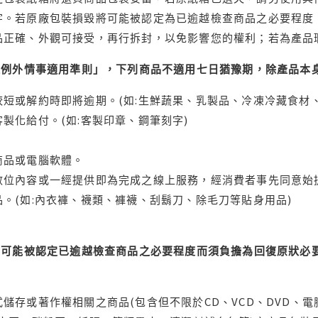
字。若原廠包裝損毀將可能被認定為已逾越檢查商品之必要程度，
品正確、外觀可接受，再行拆封，以免影響您的權利；若為產品
理例外情事適用準則」，下列商品不適用七日猶豫期，除產品本
短或解約時即將逾期。(如:生鮮蔬果、乳製品、冷凍冷藏食材、
製化給付。(如:客製印章、鋼筆刻字)
商品或電腦軟體。
位內容或一經提供即為完成之線上服務，經消費者事先同意始提
。(如:內衣褲、襪類、褲襪、刮鬍刀、除毛刀等貼身用品)
可能被認定已逾越檢查商品之必要程度而須負擔為回復原狀必要
儲存或著作權相關之商品(包含但不限於CD、VCD、DVD、電