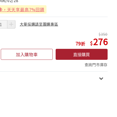
006/02/28
卡
，天天享最高7%回饋
大量採購請至團購專區
350
276
79
加入購物車
直接購買
查詢門市庫存