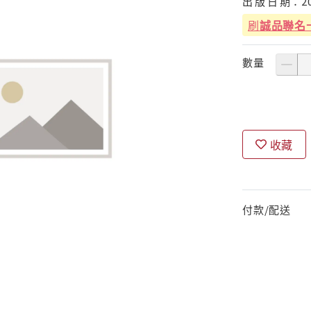
出
版
日
期：
2
刷
誠品聯名
數量
收藏
付款/配送