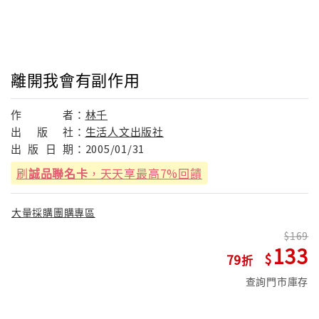
離開我會有副作用
作
者：
林千
出
版
社：
生活人文出版社
出
版
日
期：
2005/01/31
刷
誠品聯名卡
，天天享最高7%回饋
大量採購團購專區
169
133
79
查詢門市庫存