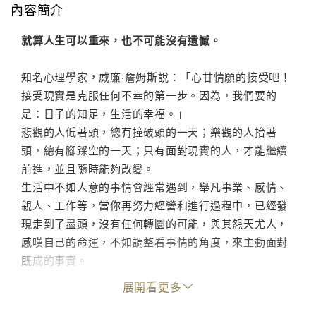
內容簡介
就算人生可以重來，也不可能沒有遺憾。
知名心理學家，威廉‧詹姆斯說：「心甘情願的接受吧！
接受現實是克服任何不幸的第一步。因為，我們要的
是：日子的知足，生活的幸福。」
悲觀的人低著頭，總有撞破頭的一天；樂觀的人抬著
頭，總有腳踩空的一天；只有面對現實的人，才能繼續
前進，並且隨時能夠改變。
生活中不如人意的事情會經常遇到，舉凡事業、感情、
親人、工作等，當你再努力經營和進行過程中，已經發
現走到了盡頭，沒有任何轉圜的可能，與其怨天尤人，
感嘆自己的命運，不如調整看事情的角度，來主動面對
既成的事實。
很多的煩惱和痛苦都是自己強加給自己的，許多的憂慮
展開看更多
和擔心實屬多餘，活在每一天，要平靜的面對一切，只
有做到這一點，我們才能獲得內新的愉悅，感受到人生