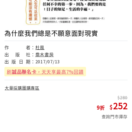
為什麼我們總是不願意面對現實
作
者：
杜風
出
版
社：
喬木書房
出
版
日
期：
2017/07/13
刷
誠品聯名卡
，天天享最高7%回饋
大量採購團購專區
280
252
9
查詢門市庫存