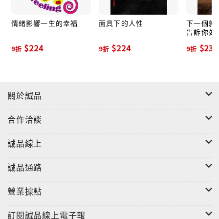
情緒影響一生的幸福
面具下的人性
下一個就是
告訴你如
的菁英
$224
$224
$234
9折
9折
9折
關於誠品
合作洽談
誠品線上
誠品通路
營業據點
訂閱誠品線上電子報