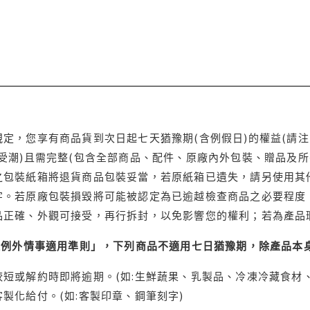
定，您享有商品貨到次日起七天猶豫期(含例假日)的權益(請
受潮)且需完整(包含全部商品、配件、原廠內外包裝、贈品及所
之包裝紙箱將退貨商品包裝妥當，若原紙箱已遺失，請另使用其
字。若原廠包裝損毀將可能被認定為已逾越檢查商品之必要程度，
品正確、外觀可接受，再行拆封，以免影響您的權利；若為產品
理例外情事適用準則」，下列商品不適用七日猶豫期，除產品本
短或解約時即將逾期。(如:生鮮蔬果、乳製品、冷凍冷藏食材、
製化給付。(如:客製印章、鋼筆刻字)