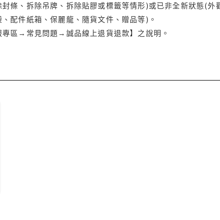
封條、拆除吊牌、拆除貼膠或標籤等情形)或已非全新狀態(外
袋、配件紙箱、保麗龍、隨貨文件、贈品等)。
服專區→常見問題→誠品線上退貨退款】之說明。