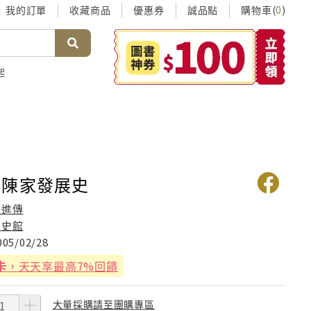
我的訂單
收藏商品
優惠券
誠品點
購物車(
)
0
起
厘陳家發展史
陳進傳
國史館
005/02/28
卡
，天天享最高7%回饋
大量採購請至團購專區