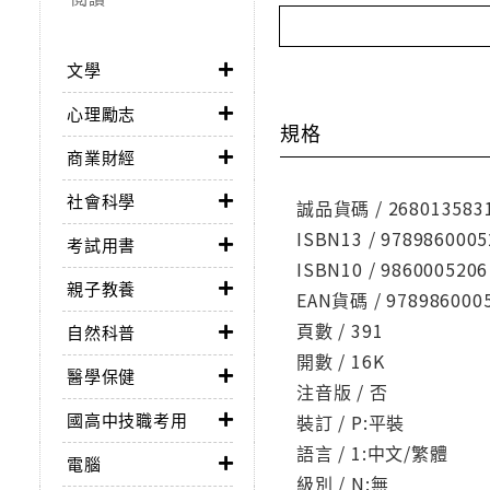
文學
心理勵志
規格
商業財經
社會科學
誠品貨碼 / 268013583
ISBN13 / 9789860005
考試用書
ISBN10 / 9860005206
親子教養
EAN貨碼 / 978986000
頁數 / 391
自然科普
開數 / 16K
醫學保健
注音版 / 否
國高中技職考用
裝訂 / P:平裝
語言 / 1:中文/繁體
電腦
級別 / N:無