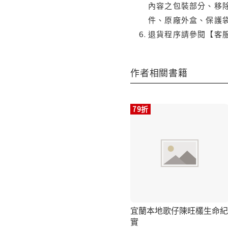
內容之包裝部分、移除
件、原廠外盒、保護
退貨程序請參閱【客
作者相關書籍
79折
宜蘭本地歌仔陳旺欉生命紀
實