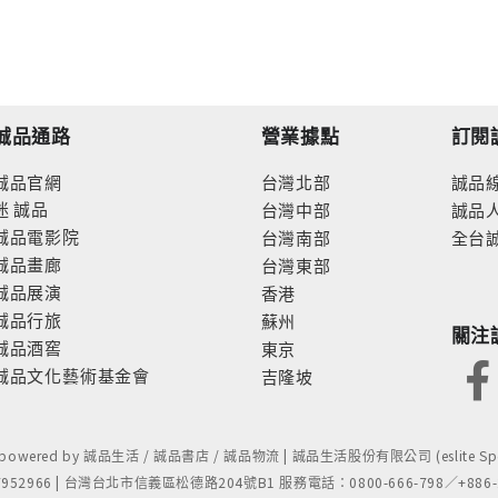
誠品通路
營業據點
訂閱
誠品官網
台灣北部
誠品
迷
誠品
台灣中部
誠品
誠品電影院
台灣南部
全台
誠品畫廊
台灣東部
誠品展演
香港
誠品行旅
蘇州
關注
誠品酒窖
東京
誠品文化藝術基金會
吉隆坡
- powered by 誠品生活 / 誠品書店 / 誠品物流 | 誠品生活股份有限公司 (eslite Spect
52966 | 台灣台北市信義區松德路204號B1 服務電話：0800-666-798／+886-2-