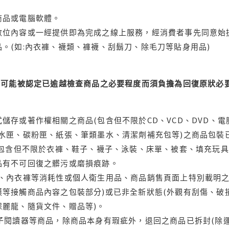
商品或電腦軟體。
位內容或一經提供即為完成之線上服務，經消費者事先同意始提
。(如:內衣褲、襪類、褲襪、刮鬍刀、除毛刀等貼身用品)
可能被認定已逾越檢查商品之必要程度而須負擔為回復原狀必要
儲存或著作權相關之商品(包含但不限於CD、VCD、DVD、電
水匣、碳粉匣、紙張、筆類墨水、清潔劑補充包等)之商品包裝已
(包含但不限於衣褲、鞋子、襪子、泳裝、床單、被套、填充玩具
品有不可回復之髒污或磨損痕跡。
品、內衣褲等消耗性或個人衛生用品、商品銷售頁面上特別載明之
等接觸商品內容之包裝部分)或已非全新狀態(外觀有刮傷、破
保麗龍、隨貨文件、贈品等)。
電子閱讀器等商品，除商品本身有瑕疵外，退回之商品已拆封(除