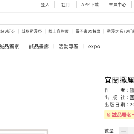
登入
APP下載
會員中心
註冊
站9折券
誠品動漫祭
線上寵物展
電子書99特惠
動漫之音79折
誠品獨家
誠品畫廊
活動專區
expo
宜蘭擺
作
者：
出
版
社：
出
版
日
期：
2
刷
誠品聯名
數量