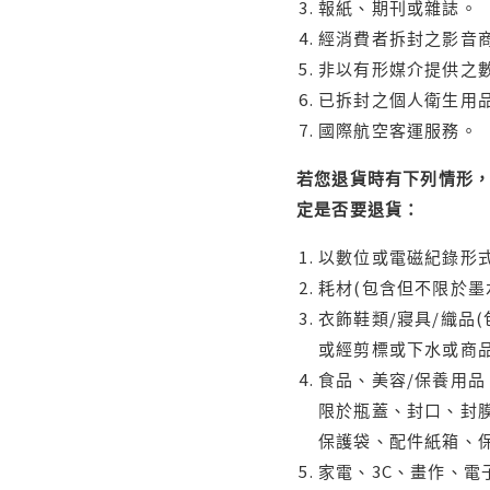
報紙、期刊或雜誌。
經消費者拆封之影音
非以有形媒介提供之數
已拆封之個人衛生用品
國際航空客運服務。
若您退貨時有下列情形，
定是否要退貨：
以數位或電磁紀錄形式
耗材(包含但不限於墨
衣飾鞋類/寢具/織品
或經剪標或下水或商
食品、美容/保養用
限於瓶蓋、封口、封膜
保護袋、配件紙箱、
家電、3C、畫作、