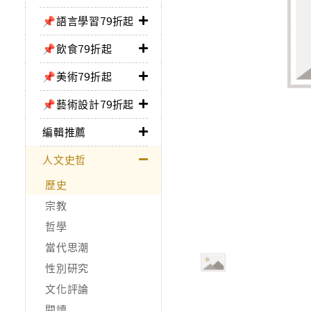
📌語言學習79折起
📌飲食79折起
📌美術79折起
📌藝術設計79折起
編輯推薦
人文史哲
歷史
宗教
哲學
當代思潮
性別研究
文化評論
閱讀