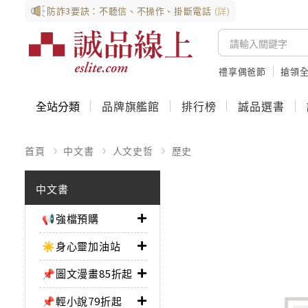
防詐3要訣：不聽信、不操作、掛斷電話
(詳)
禮享偶爸節
搶領全
全站分類
品牌旗艦館
排行榜
誠品選書
首頁
中文書
人文史哲
歷史
中文書
📢強檔預購
☀️身心靈加油站
📌圖文漫畫85折起
📌輕小說79折起