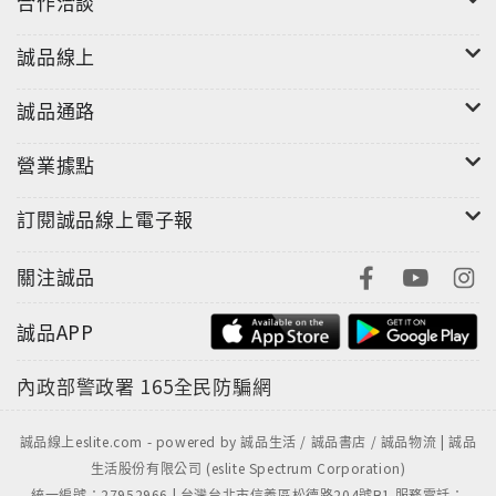
合作洽談
誠品線上
誠品通路
營業據點
訂閱誠品線上電子報
關注誠品
誠品APP
內政部警政署
165全民防騙網
誠品線上eslite.com - powered by 誠品生活 / 誠品書店 / 誠品物流 | 誠品
生活股份有限公司 (eslite Spectrum Corporation)
統一編號：27952966 | 台灣台北市信義區松德路204號B1 服務電話：