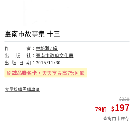
臺南市故事集 十三
作
者：
林培雅/ 編
出
版
社：
臺南市政府文化局
出
版
日
期：
2015/11/30
刷
誠品聯名卡
，天天享最高7%回饋
大量採購團購專區
250
197
79
查詢門市庫存