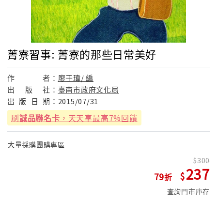
菁寮習事: 菁寮的那些日常美好
作
者：
廖于瑋/ 編
出
版
社：
臺南市政府文化局
出
版
日
期：
2015/07/31
刷
誠品聯名卡
，天天享最高7%回饋
大量採購團購專區
300
237
79
查詢門市庫存