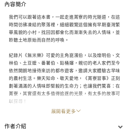
內容簡介
我們可以跟著這本書，一起走進菁寮的時光隧道，在這
時間彷彿凍結的聚落裡，細細觀覽這個擁有早期臺灣繁
華風貌的小村，找回因都會化而漸漸失去的人情味，並
聆聽土地原始而自然的呼喚。
紀錄片《無米樂》可愛的主角崑濱伯，以及煌明伯、文
林伯、土豆嬤、番薯伯、鉛桶嬸，親切的老人家們至今
依然開朗地接待來訪的都市遊客，邀請大家體驗古早味
的農村生活。樂天知命、敬天愛地，《菁寮習事》正刻
劃著滿滿的人情味即堅毅的生命力；也讓我們驚喜：在
菁寮，其實還有太多值得追逐的光景，有太多的故事可
以探尋！
展開看更多
作者介紹