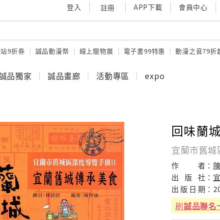
登入
APP下載
會員中心
註冊
站9折券
誠品動漫祭
線上寵物展
電子書99特惠
動漫之音79折
誠品獨家
誠品畫廊
活動專區
expo
回味蘭城
宜蘭市舊城區
作
者：
陳
出
版
社：
出
版
日
期：
2
刷
誠品聯名