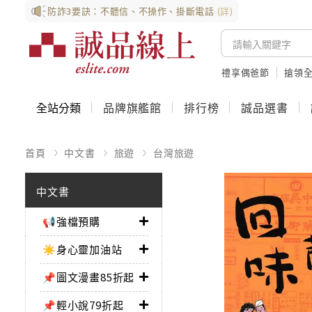
防詐3要訣：不聽信、不操作、掛斷電話
(詳)
禮享偶爸節
搶領全
全站分類
品牌旗艦館
排行榜
誠品選書
首頁
中文書
旅遊
台灣旅遊
中文書
📢強檔預購
☀️身心靈加油站
📌圖文漫畫85折起
📌輕小說79折起