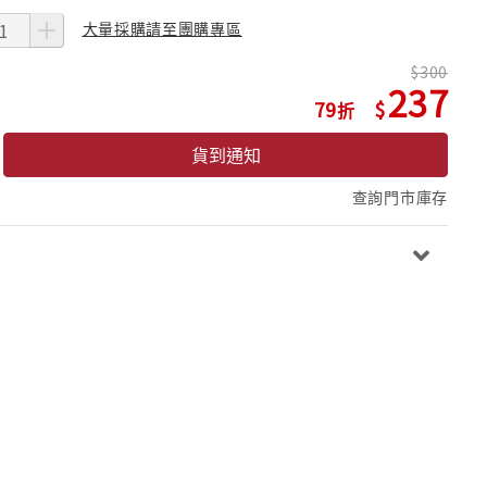
大量採購請至團購專區
300
237
79
貨到通知
查詢門市庫存