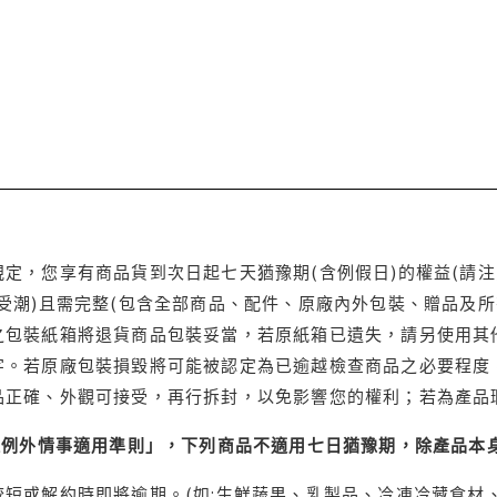
定，您享有商品貨到次日起七天猶豫期(含例假日)的權益(請
受潮)且需完整(包含全部商品、配件、原廠內外包裝、贈品及所
之包裝紙箱將退貨商品包裝妥當，若原紙箱已遺失，請另使用其
字。若原廠包裝損毀將可能被認定為已逾越檢查商品之必要程度，
品正確、外觀可接受，再行拆封，以免影響您的權利；若為產品
理例外情事適用準則」，下列商品不適用七日猶豫期，除產品本
短或解約時即將逾期。(如:生鮮蔬果、乳製品、冷凍冷藏食材、