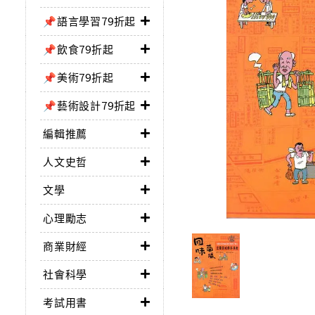
📌語言學習79折起
📌飲食79折起
📌美術79折起
📌藝術設計79折起
編輯推薦
人文史哲
文學
心理勵志
商業財經
社會科學
考試用書