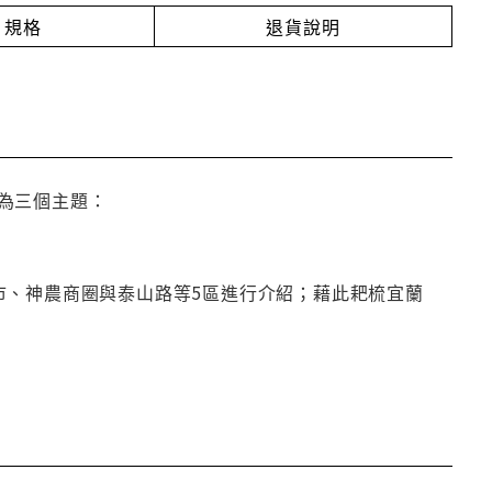
規格
退貨說明
為三個主題：
市、神農商圈與泰山路等5區進行介紹；藉此耙梳宜蘭