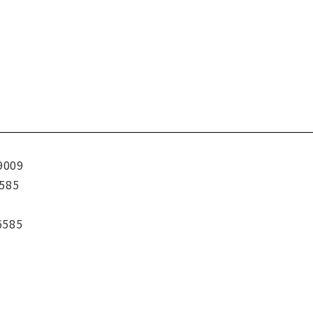
9009
585
6585