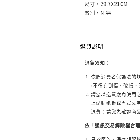
尺寸 / 29.7X21CM
級別 / N:無
退貨說明
退貨須知：
依照消費者保護法的規
(不得有刮傷、破損、
請您以送貨廠商使用
上黏貼紙張或書寫文
退費；請您先確認商
依「通訊交易解除權合
易於腐敗、保存期限較