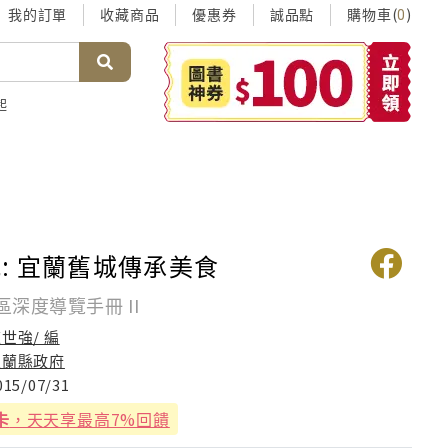
我的訂單
收藏商品
優惠券
誠品點
購物車(
)
0
起
: 宜蘭舊城傳承美食
深度導覽手冊 II
世強/ 編
宜蘭縣政府
015/07/31
卡
，天天享最高7%回饋