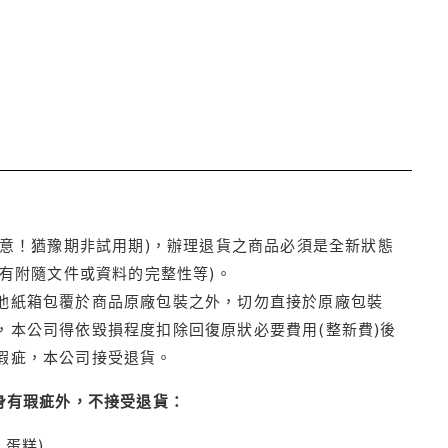
注意！猶豫期非試用期)，辦理退貨之商品必須是全新狀態
有附隨文件或資料的完整性等)。
他紙箱包覆於商品原廠包裝之外，切勿直接於原廠包裝
本公司得依毀損程度扣除回復原狀必要費用(整新費)後
瑕疵，本公司接受退貨。
身有瑕疵外，不接受退貨：
蛋糕)