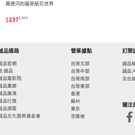
黃德河的蓪草紙花世界
300
237
誠品通路
營業據點
訂閱
誠品官網
台灣北部
誠品
迷
誠品
台灣中部
誠品
誠品電影院
台灣南部
全台
誠品畫廊
台灣東部
誠品展演
香港
誠品行旅
蘇州
關注
誠品酒窖
東京
誠品文化藝術基金會
吉隆坡