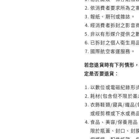
依消費者要求所為之客
報紙、期刊或雜誌。
經消費者拆封之影音
非以有形媒介提供之數
已拆封之個人衛生用品
國際航空客運服務。
若您退貨時有下列情形，
定是否要退貨：
以數位或電磁紀錄形式
耗材(包含但不限於墨
衣飾鞋類/寢具/織品
或經剪標或下水或商
食品、美容/保養用
限於瓶蓋、封口、封膜