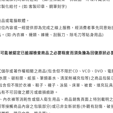
製化給付。(如:客製印章、鋼筆刻字)
商品或電腦軟體。
位內容或一經提供即為完成之線上服務，經消費者事先同意始提
。(如:內衣褲、襪類、褲襪、刮鬍刀、除毛刀等貼身用品)
可能被認定已逾越檢查商品之必要程度而須負擔為回復原狀必要
儲存或著作權相關之商品(包含但不限於CD、VCD、DVD、電
水匣、碳粉匣、紙張、筆類墨水、清潔劑補充包等)之商品包裝已
(包含但不限於衣褲、鞋子、襪子、泳裝、床單、被套、填充玩具
品有不可回復之髒污或磨損痕跡。
品、內衣褲等消耗性或個人衛生用品、商品銷售頁面上特別載明之
等接觸商品內容之包裝部分)或已非全新狀態(外觀有刮傷、破