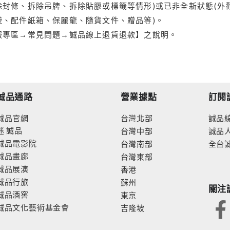
封條、拆除吊牌、拆除貼膠或標籤等情形)或已非全新狀態(外
袋、配件紙箱、保麗龍、隨貨文件、贈品等)。
服專區→常見問題→誠品線上退貨退款】之說明。
誠品通路
營業據點
訂閱
誠品官網
台灣北部
誠品
迷
誠品
台灣中部
誠品
誠品電影院
台灣南部
全台
誠品畫廊
台灣東部
誠品展演
香港
誠品行旅
蘇州
關注
誠品酒窖
東京
誠品文化藝術基金會
吉隆坡