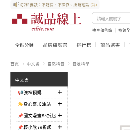
防詐3要訣：不聽信、不操作、掛斷電話
(詳)
禮享偶爸節
搶領全
全站分類
品牌旗艦館
排行榜
誠品選書
首頁
中文書
自然科普
普及科學
中文書
📢強檔預購
☀️身心靈加油站
📌圖文漫畫85折起
📌輕小說79折起