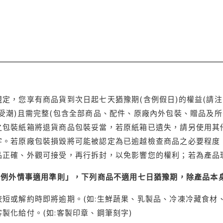
定，您享有商品貨到次日起七天猶豫期(含例假日)的權益(請
受潮)且需完整(包含全部商品、配件、原廠內外包裝、贈品及所
之包裝紙箱將退貨商品包裝妥當，若原紙箱已遺失，請另使用其
字。若原廠包裝損毀將可能被認定為已逾越檢查商品之必要程度，
品正確、外觀可接受，再行拆封，以免影響您的權利；若為產品
理例外情事適用準則」，下列商品不適用七日猶豫期，除產品本
短或解約時即將逾期。(如:生鮮蔬果、乳製品、冷凍冷藏食材、
製化給付。(如:客製印章、鋼筆刻字)