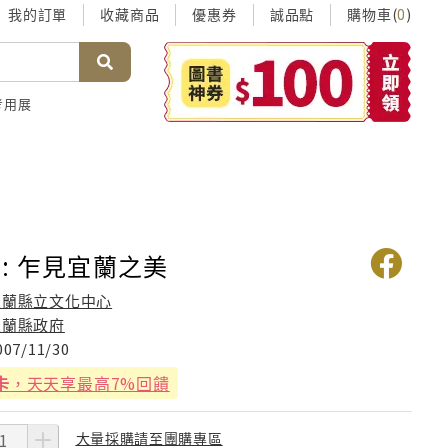
我的訂單
收藏商品
優惠券
誠品點
購物車(
)
0
考用展
: 乍見宜蘭之美
宜蘭縣立文化中心
宜蘭縣政府
007/11/30
卡
，天天享最高7%回饋
大量採購請至團購專區