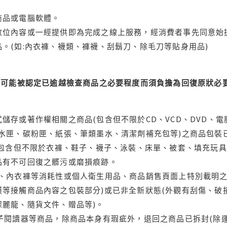
商品或電腦軟體。
位內容或一經提供即為完成之線上服務，經消費者事先同意始提
。(如:內衣褲、襪類、褲襪、刮鬍刀、除毛刀等貼身用品)
可能被認定已逾越檢查商品之必要程度而須負擔為回復原狀必要
儲存或著作權相關之商品(包含但不限於CD、VCD、DVD、電
水匣、碳粉匣、紙張、筆類墨水、清潔劑補充包等)之商品包裝已
(包含但不限於衣褲、鞋子、襪子、泳裝、床單、被套、填充玩具
品有不可回復之髒污或磨損痕跡。
品、內衣褲等消耗性或個人衛生用品、商品銷售頁面上特別載明之
等接觸商品內容之包裝部分)或已非全新狀態(外觀有刮傷、破
保麗龍、隨貨文件、贈品等)。
電子閱讀器等商品，除商品本身有瑕疵外，退回之商品已拆封(除