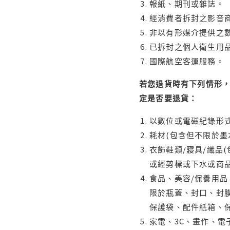
報紙、期刊或雜誌。
經消費者拆封之影音
非以有形媒介提供之數
已拆封之個人衛生用品
國際航空客運服務。
若您退貨時有下列情形，
定是否要退貨：
以數位或電磁紀錄形式
耗材(包含但不限於墨
衣飾鞋類/寢具/織品
或經剪標或下水或商
食品、美容/保養用
限於瓶蓋、封口、封膜
保護袋、配件紙箱、
家電、3C、畫作、