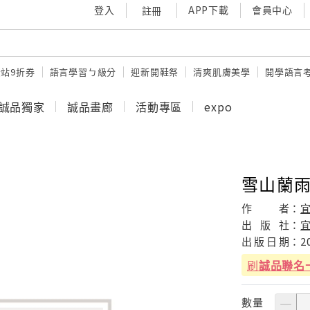
登入
APP下載
會員中心
註冊
站9折券
語言學習ㄅ級分
迎新開鞋祭
清爽肌膚美學
開學語言
誠品獨家
誠品畫廊
活動專區
expo
雪山蘭雨
作
者：
出
版
社：
出
版
日
期：
2
刷
誠品聯名
數量