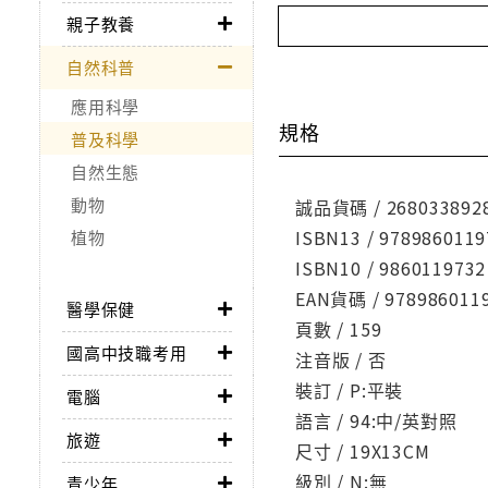
親子教養
自然科普
應用科學
規格
普及科學
自然生態
動物
誠品貨碼 / 268033892
ISBN13 / 9789860119
植物
ISBN10 / 9860119732
EAN貨碼 / 978986011
醫學保健
頁數 / 159
國高中技職考用
注音版 / 否
裝訂 / P:平裝
電腦
語言 / 94:中/英對照
旅遊
尺寸 / 19X13CM
級別 / N:無
青少年